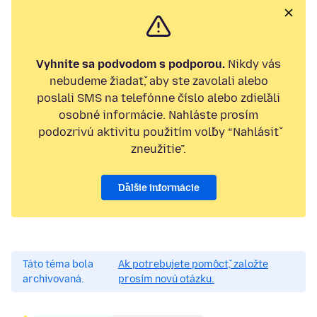
Vyhnite sa podvodom s podporou.
Nikdy vás
nebudeme žiadať, aby ste zavolali alebo
poslali SMS na telefónne číslo alebo zdieľali
osobné informácie. Nahláste prosím
podozrivú aktivitu použitím voľby “Nahlásiť
zneužitie”.
Ďalšie informácie
Táto téma bola
Ak potrebujete pomôcť, založte
archivovaná.
prosím novú otázku.