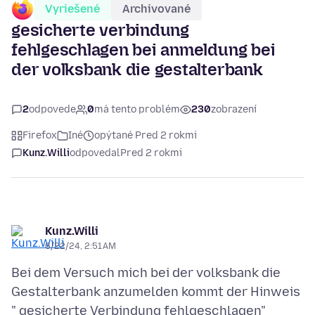
Vyriešené
Archivované
gesicherte verbindung
fehlgeschlagen bei anmeldung bei
der volksbank die gestalterbank
2
odpovede
0
má tento problém
230
zobrazení
Firefox
Iné
opýtané Pred 2 rokmi
Kunz.Willi
odpovedal
Pred 2 rokmi
Kunz.Willi
6/22/24, 2:51 AM
Bei dem Versuch mich bei der volksbank die
Gestalterbank anzumelden kommt der Hinweis