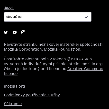
Jazyk
Jazyk
Navštívte stránku neziskovej materskej spoločnosti
Mozilla Corporation
,
Mozilla Foundation
.
Časť tohto obsahu bola v rokoch ©1998–2026
vytvorená individuálnymi prispievateľmi mozilla.org.
Obsah je dostupný pod licenciou
Creative Commons
license
.
mozilla.org
Podmienky používania služby
Súkromie