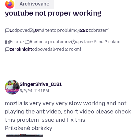
Archivované
youtube not proper working
1
odpoveď
0
má tento problém
220
zobrazení
Firefox
Riešenie problémov
opýtané Pred 2 rokmi
zeroknight
odpovedal
Pred 2 rokmi
SingerShiva_8181
5/2/24, 11:11 PM
mozila is very very very slow working and not
playing the ant video, short video please check
Priložené obrázky