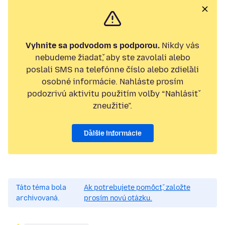
Vyhnite sa podvodom s podporou.
Nikdy vás
nebudeme žiadať, aby ste zavolali alebo
poslali SMS na telefónne číslo alebo zdieľali
osobné informácie. Nahláste prosím
podozrivú aktivitu použitím voľby “Nahlásiť
zneužitie”.
Ďalšie informácie
Táto téma bola
Ak potrebujete pomôcť, založte
archivovaná.
prosím novú otázku.