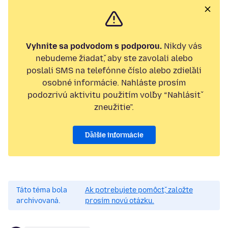
Vyhnite sa podvodom s podporou.
Nikdy vás
nebudeme žiadať, aby ste zavolali alebo
poslali SMS na telefónne číslo alebo zdieľali
osobné informácie. Nahláste prosím
podozrivú aktivitu použitím voľby “Nahlásiť
zneužitie”.
Ďalšie informácie
Táto téma bola
Ak potrebujete pomôcť, založte
archivovaná.
prosím novú otázku.