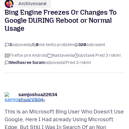
Archivované
Bing Engine Freezes Or Changes To
Google DURING Reboot or Normal
Usage
3
odpovede
0
má tento problém
320
zobrazení
Firefox pre Android
Nastavenia
opýtané Pred 3 rokmi
Medhasree Suram
odpovedal
Pred 3 rokmi
samjoshua22634
8/1/23, 7:39 PM
This is an Microsoft Bing User Who Doesn't Use
Google, Here I Had already Using Microsoft
Edge, But Still I Was In Search Of an Non