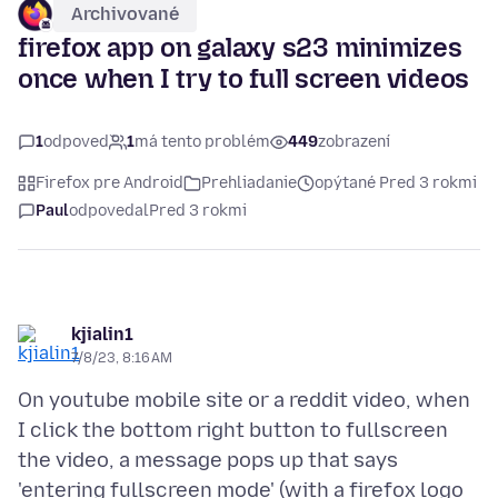
Archivované
firefox app on galaxy s23 minimizes
once when I try to full screen videos
1
odpoveď
1
má tento problém
449
zobrazení
Firefox pre Android
Prehliadanie
opýtané Pred 3 rokmi
Paul
odpovedal
Pred 3 rokmi
kjialin1
7/8/23, 8:16 AM
On youtube mobile site or a reddit video, when
I click the bottom right button to fullscreen
the video, a message pops up that says
'entering fullscreen mode' (with a firefox logo