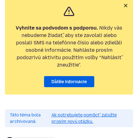
Vyhnite sa podvodom s podporou.
Nikdy vás
nebudeme žiadať, aby ste zavolali alebo
poslali SMS na telefónne číslo alebo zdieľali
osobné informácie. Nahláste prosím
podozrivú aktivitu použitím voľby “Nahlásiť
zneužitie”.
Ďalšie informácie
Táto téma bola
Ak potrebujete pomôcť, založte
archivovaná.
prosím novú otázku.