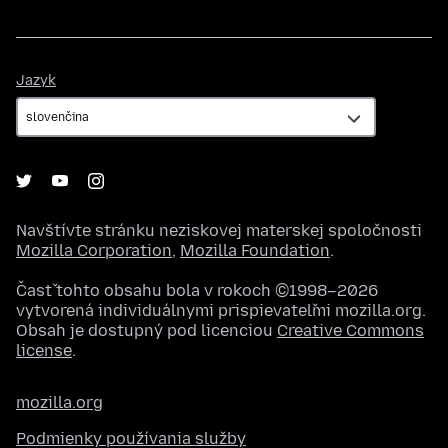
Jazyk
Jazyk
Navštívte stránku neziskovej materskej spoločnosti
Mozilla Corporation
,
Mozilla Foundation
.
Časť tohto obsahu bola v rokoch ©1998–2026
vytvorená individuálnymi prispievateľmi mozilla.org.
Obsah je dostupný pod licenciou
Creative Commons
license
.
mozilla.org
Podmienky používania služby