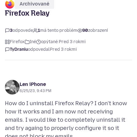
Archivované
Firefox Relay
3
odpovede
1
má tento problém
90
zobrazení
Firefox
Iné
opýtané Pred 3 rokmi
TyDraniu
odpovedal
Pred 3 rokmi
Len iPhone
6/25/23, 9:43 PM
How do I uninstall Firefox Relay? I don't know
how it works and I am now not receiving
emails. I would like to completely uninstall it
and try againg to properly configure it so it