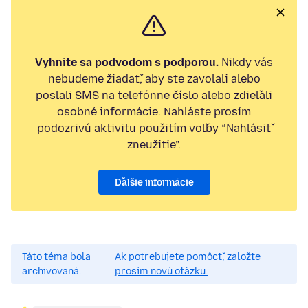
Vyhnite sa podvodom s podporou.
Nikdy vás
nebudeme žiadať, aby ste zavolali alebo
poslali SMS na telefónne číslo alebo zdieľali
osobné informácie. Nahláste prosím
podozrivú aktivitu použitím voľby “Nahlásiť
zneužitie”.
Ďalšie informácie
Táto téma bola
Ak potrebujete pomôcť, založte
archivovaná.
prosím novú otázku.