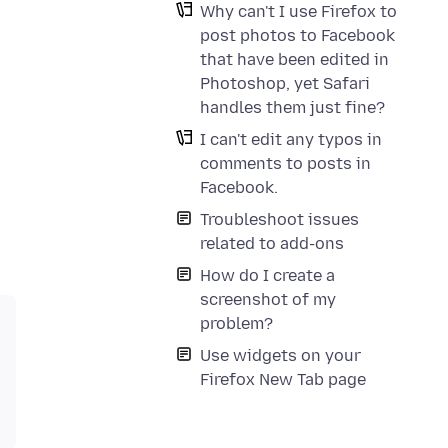
Why can't I use Firefox to
post photos to Facebook
that have been edited in
Photoshop, yet Safari
handles them just fine?
I can't edit any typos in
comments to posts in
Facebook.
Troubleshoot issues
related to add-ons
How do I create a
screenshot of my
problem?
Use widgets on your
Firefox New Tab page