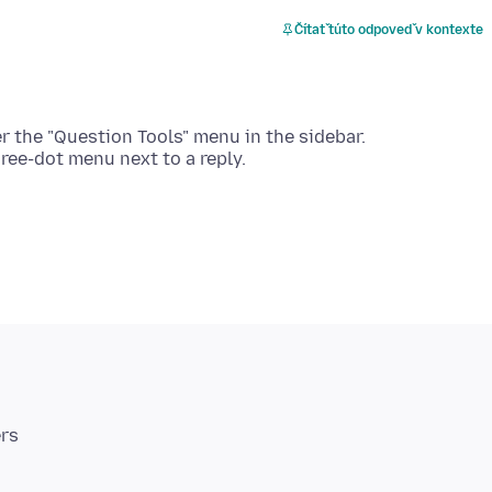
Čítať túto odpoveď v kontexte
er the "Question Tools" menu in the sidebar.