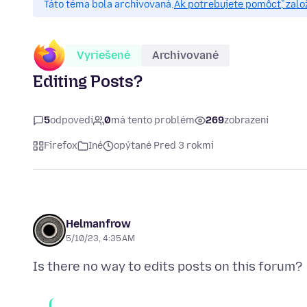
Táto téma bola archivovaná.
Ak potrebujete pomôcť, zalo
Vyriešené
Archivované
Editing Posts?
5
odpovedí
0
má tento problém
269
zobrazení
Firefox
Iné
opýtané Pred 3 rokmi
Helmanfrow
5/10/23, 4:35 AM