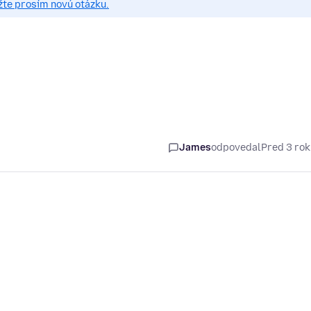
žte prosím novú otázku.
James
odpovedal
Pred 3 ro