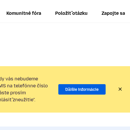
Komunitné fóra
Položiť otázku
Zapojte sa
dy vás nebudeme
SMS na telefónne číslo
Ďalšie informácie
láste prosím
ásiť zneužitie”.