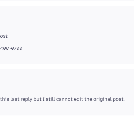
post
47:08 -0700