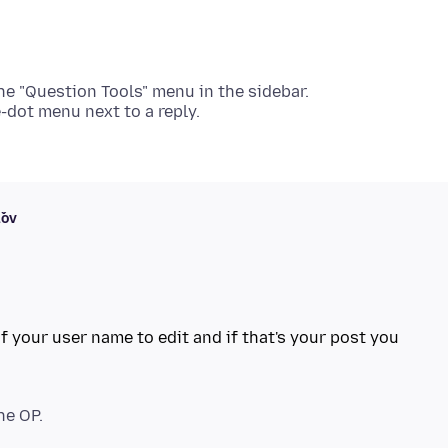
he "Question Tools" menu in the sidebar.
ľov
of your user name to edit and if that's your post you