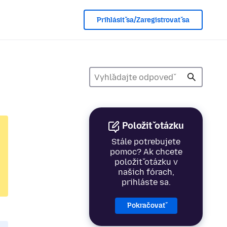
Prihlásiť sa/Zaregistrovať sa
Položiť otázku
Stále potrebujete
pomoc? Ak chcete
položiť otázku v
našich fórach,
prihláste sa.
Pokračovať