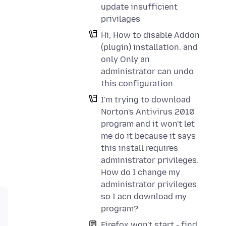
update insufficient
privilages
Hi, How to disable Addon
(plugin) installation. and
only Only an
administrator can undo
this configuration.
I'm trying to download
Norton's Antivirus 2010
program and it won't let
me do it because it says
this install requires
administrator privileges.
How do I change my
administrator privileges
so I acn download my
program?
Firefox won't start - find