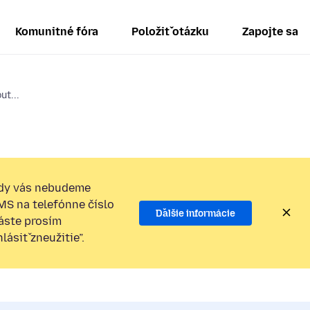
Komunitné fóra
Položiť otázku
Zapojte sa
ut...
dy vás nebudeme
SMS na telefónne číslo
Ďalšie informácie
láste prosím
ásiť zneužitie”.