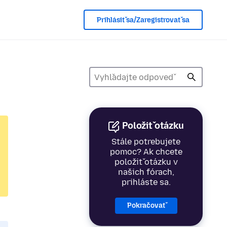
Prihlásiť sa/Zaregistrovať sa
Položiť otázku
Stále potrebujete
pomoc? Ak chcete
položiť otázku v
našich fórach,
prihláste sa.
Pokračovať