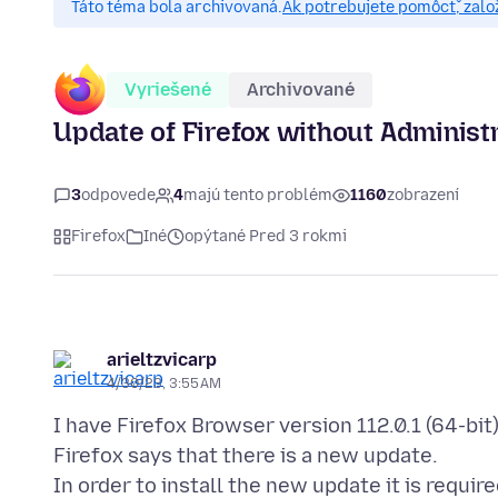
Táto téma bola archivovaná.
Ak potrebujete pomôcť, zalo
Vyriešené
Archivované
Update of Firefox without Administr
3
odpovede
4
majú tento problém
1160
zobrazení
Firefox
Iné
opýtané Pred 3 rokmi
arieltzvicarp
4/30/23, 3:55 AM
I have Firefox Browser version 112.0.1 (64-bit)
Firefox says that there is a new update.
In order to install the new update it is requi