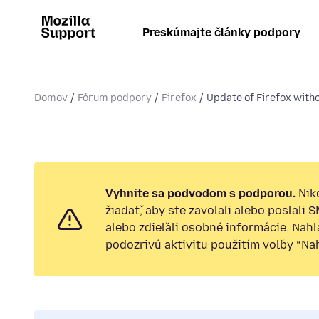
Preskúmajte články podpory
Domov
Fórum podpory
Firefox
Update of Firefox witho
Vyhnite sa podvodom s podporou.
Nik
žiadať, aby ste zavolali alebo poslali 
alebo zdieľali osobné informácie. Nah
podozrivú aktivitu použitím voľby “Nahl