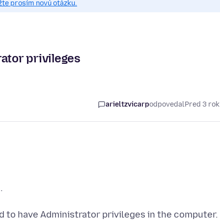
žte prosím novú otázku.
ator privileges
arieltzvicarp
odpovedal
Pred 3 ro
.
red to have Administrator privileges in the computer.