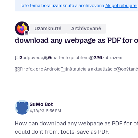
Táto téma bola uzamknutá a archivovaná.
Ak potrebujete 
Uzamknuté
Archivované
download any webpage as PDF for of
3
odpovede
0
má tento problém
220
zobrazení
Firefox pre Android
Inštalácia a aktualizácie
opýtané
SuMo Bot
4/18/23, 5:56 PM
How can download any webpage as PDF for offl
could do it from: tools-save as PDF.