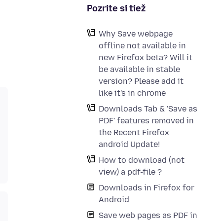
Pozrite si tiež
Why Save webpage
offline not available in
new Firefox beta? Will it
be available in stable
version? Please add it
like it's in chrome
Downloads Tab & 'Save as
PDF' features removed in
the Recent Firefox
android Update!
How to download (not
view) a pdf-file ?
Downloads in Firefox for
Android
Save web pages as PDF in