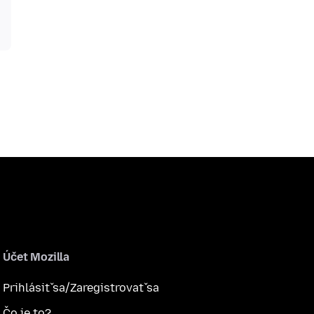
Účet Mozilla
Prihlásiť sa/Zaregistrovať sa
Čo je to?