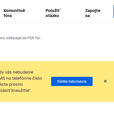
Komunitné
Položiť
Zapojte
fóra
otázku
sa
ny webpage as PDF for...
dy vás nebudeme
SMS na telefónne číslo
Ďalšie informácie
láste prosím
ásiť zneužitie”.