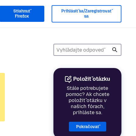
Stiahnuť
Prihlásiť sa/Zaregistrovať
Firefox
sa
Položiť otázku
Stále potrebujete
pomoc? Ak chcete
položiť otázku v
našich fórach,
prihláste sa.
Pokračovať