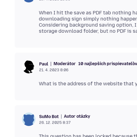
When I hit the save as PDF tab nothing 
downloading sign simply nothing happens,
Considering background saving option, I
Moderátor
10 najlepších prispievateľo
Paul
21. 4. 2023 8:06
Autor otázky
SuMo Bot
26. 12. 2025 8:37
This question has been locked because th