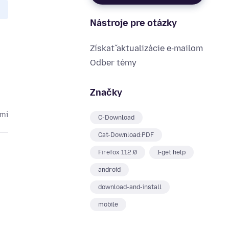
Nástroje pre otázky
Získať aktualizácie e‑mailom
Odber témy
Značky
kmi
C-Download
Cat-Download:PDF
Firefox 112.0
I-get help
android
download-and-install
mobile