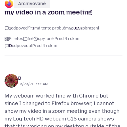
Archivované
my video in a zoom meeting
1
odpoveď
1
má tento problém
319
zobrazení
Firefox
Iné
opýtané Pred 4 rokmi
D
odpovedal
Pred 4 rokmi
D
10/20/21, 7:55 AM
My webcam worked fine with Chrome but
since I changed to Firefox browser, I cannot
show my video in a zoom meeting even though
my Logitech HD webcam C16 camera shows
that it is working on my desktop outside of the