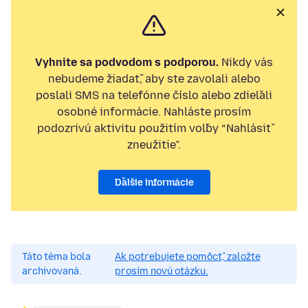
Vyhnite sa podvodom s podporou.
Nikdy vás
nebudeme žiadať, aby ste zavolali alebo
poslali SMS na telefónne číslo alebo zdieľali
osobné informácie. Nahláste prosím
podozrivú aktivitu použitím voľby “Nahlásiť
zneužitie”.
Ďalšie informácie
Táto téma bola
Ak potrebujete pomôcť, založte
archivovaná.
prosím novú otázku.