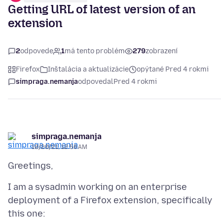
Getting URL of latest version of an
extension
2
odpovede
1
má tento problém
279
zobrazení
Firefox
Inštalácia a aktualizácie
opýtané Pred 4 rokmi
simpraga.nemanja
odpovedal
Pred 4 rokmi
simpraga.nemanja
10/20/21, 12:56 AM
I am a sysadmin working on an enterprise
deployment of a Firefox extension, specifically
this one: