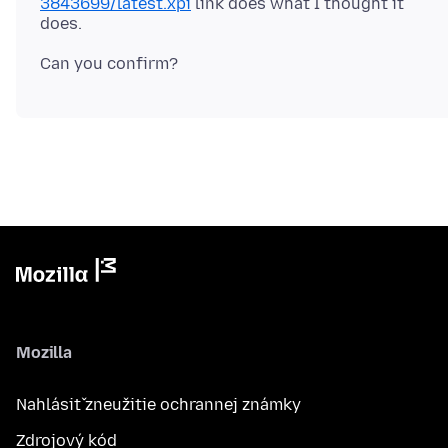
3843699/latest.xpi
link does what I thought it
Mozilla
Nahlásiť zneužitie ochrannej známky
Zdrojový kód