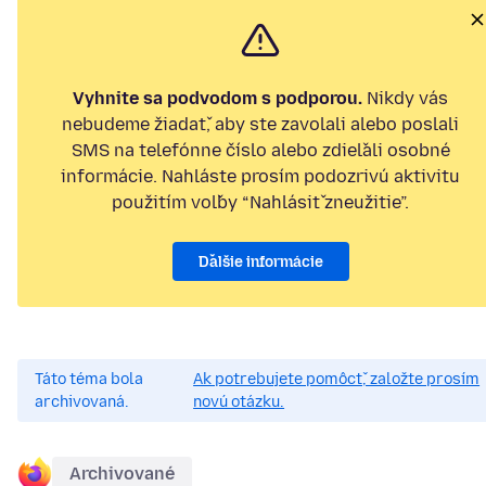
Vyhnite sa podvodom s podporou.
Nikdy vás
nebudeme žiadať, aby ste zavolali alebo poslali
SMS na telefónne číslo alebo zdieľali osobné
informácie. Nahláste prosím podozrivú aktivitu
použitím voľby “Nahlásiť zneužitie”.
Ďalšie informácie
Táto téma bola
Ak potrebujete pomôcť, založte prosím
archivovaná.
novú otázku.
Archivované