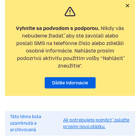
Vyhnite sa podvodom s podporou.
Nikdy vás
nebudeme žiadať, aby ste zavolali alebo
poslali SMS na telefónne číslo alebo zdieľali
osobné informácie. Nahláste prosím
podozrivú aktivitu použitím voľby “Nahlásiť
zneužitie”.
Ďalšie informácie
Táto téma bola
Ak potrebujete pomôcť, založte
uzamknutá a
prosím novú otázku.
archivovaná.