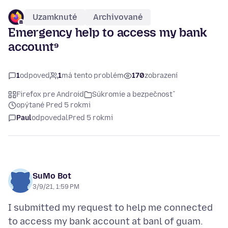
Uzamknuté
Archivované
Emergency help to access my bank
account⁹
1
odpoveď
1
má tento problém
170
zobrazení
Firefox pre Android
Súkromie a bezpečnosť
opýtané Pred 5 rokmi
Paul
odpovedal
Pred 5 rokmi
SuMo Bot
3/9/21, 1:59 PM
I submitted my request to help me connected
to access my bank account at banl of guam.