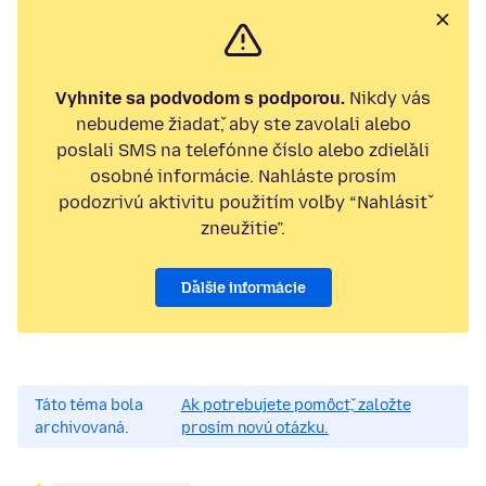
Vyhnite sa podvodom s podporou.
Nikdy vás
nebudeme žiadať, aby ste zavolali alebo
poslali SMS na telefónne číslo alebo zdieľali
osobné informácie. Nahláste prosím
podozrivú aktivitu použitím voľby “Nahlásiť
zneužitie”.
Ďalšie informácie
Táto téma bola
Ak potrebujete pomôcť, založte
archivovaná.
prosím novú otázku.