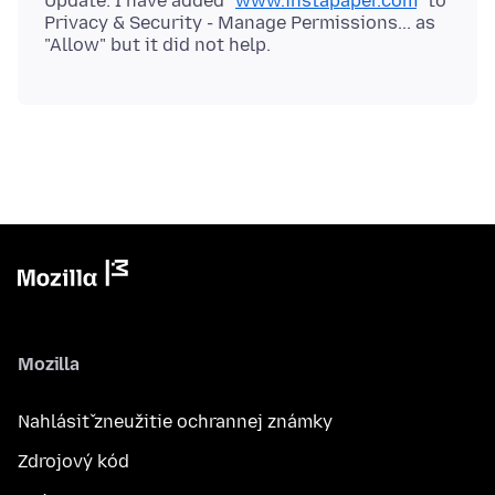
Update: I have added "
www.instapaper.com
" to
Privacy & Security - Manage Permissions... as
Mozilla
Nahlásiť zneužitie ochrannej známky
Zdrojový kód