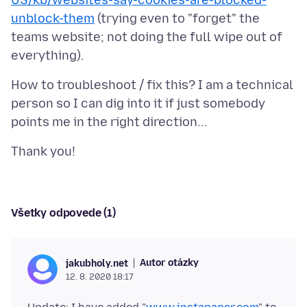
US/kb/websites-say-cookies-are-blocked-
unblock-them
(trying even to "forget" the
teams website; not doing the full wipe out of
How to troubleshoot / fix this? I am a technical
person so I can dig into it if just somebody
Všetky odpovede (1)
Autor otázky
jakubholy.net
12. 8. 2020 18:17