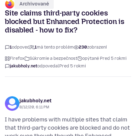
Archivované
Site claims third-party cookies
blocked but Enhanced Protection is
disabled - how to fix?
1
odpoveď
1
má tento problém
230
zobrazení
Firefox
Súkromie a bezpečnosť
opýtané Pred 5 rokmi
jakubholy.net
odpovedal
Pred 5 rokmi
jakubholy.net
8/12/20, 6:11 PM
I have problems with multiple sites that claim
that third-party cookies are blocked and do not