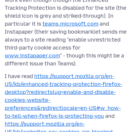
work even though though the Enhanced
Tracking Protection is disabled for the site (the
shield icon is grey and striked-through). In
particular it is
teams.microsoft.com
and
Instapaper (their saving bookmarklet sends me
always to a site reading "enable unrestricted
third-party cookie access for
www.instapaper.com
" - though this might be a
I have read
https://support.mozilla.org/en-
US/kb/enhanced-tracking-protection-firefox-
desktop?redirectslug=enable-and-disable-
cookies-website-
preferences&redirectlocale=en-US#w_how-
to-tell-when-firefox-is-protecting-you
and
https://support.mozilla.org/en-