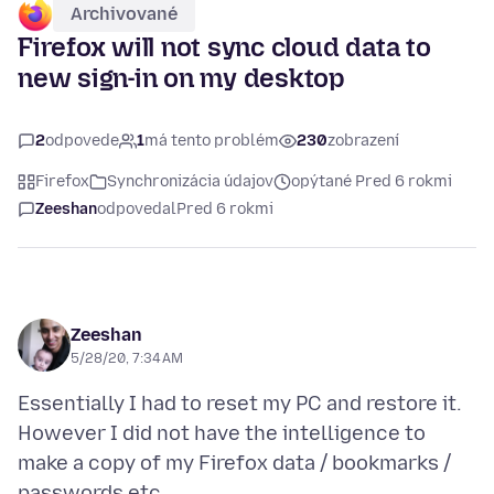
Archivované
Firefox will not sync cloud data to
new sign-in on my desktop
2
odpovede
1
má tento problém
230
zobrazení
Firefox
Synchronizácia údajov
opýtané Pred 6 rokmi
Zeeshan
odpovedal
Pred 6 rokmi
Zeeshan
5/28/20, 7:34 AM
Essentially I had to reset my PC and restore it.
However I did not have the intelligence to
make a copy of my Firefox data / bookmarks /