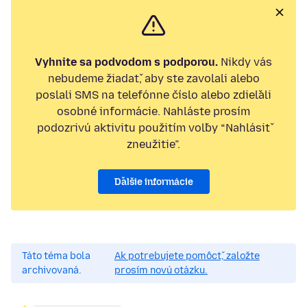
Vyhnite sa podvodom s podporou.
Nikdy vás
nebudeme žiadať, aby ste zavolali alebo
poslali SMS na telefónne číslo alebo zdieľali
osobné informácie. Nahláste prosím
podozrivú aktivitu použitím voľby “Nahlásiť
zneužitie”.
Ďalšie informácie
Táto téma bola
Ak potrebujete pomôcť, založte
archivovaná.
prosím novú otázku.