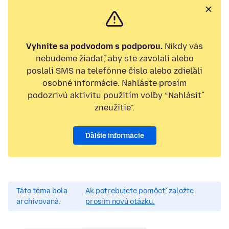
Vyhnite sa podvodom s podporou.
Nikdy vás
nebudeme žiadať, aby ste zavolali alebo
poslali SMS na telefónne číslo alebo zdieľali
osobné informácie. Nahláste prosím
podozrivú aktivitu použitím voľby “Nahlásiť
zneužitie”.
Ďalšie informácie
Táto téma bola
Ak potrebujete pomôcť, založte
archivovaná.
prosím novú otázku.