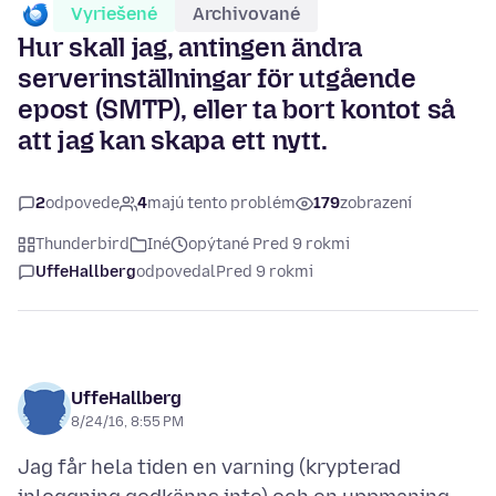
Vyriešené
Archivované
Hur skall jag, antingen ändra
serverinställningar för utgående
epost (SMTP), eller ta bort kontot så
att jag kan skapa ett nytt.
2
odpovede
4
majú tento problém
179
zobrazení
Thunderbird
Iné
opýtané Pred 9 rokmi
UffeHallberg
odpovedal
Pred 9 rokmi
UffeHallberg
8/24/16, 8:55 PM
Jag får hela tiden en varning (krypterad