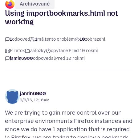
Archivované
Using importbookmarks.html not
working
1
odpoveď
1
má tento problém
10
zobrazení
Firefox
Záložky
opýtané Pred 10 rokmi
jamin6900
odpovedal
Pred 10 rokmi
jamin6900
6/8/16, 12:10 AM
We are trying to gain more control over our
enterprise environments Firefox instances and
since we do have 1 application that is required
in Firefox, we are trying to deploy a bookmark