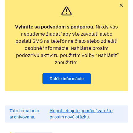
Vyhnite sa podvodom s podporou.
Nikdy vás
nebudeme žiadať, aby ste zavolali alebo
poslali SMS na telefónne číslo alebo zdieľali
osobné informácie. Nahláste prosím
podozrivú aktivitu použitím voľby “Nahlásiť
zneužitie”.
Ďalšie informácie
Táto téma bola
Ak potrebujete pomôcť, založte
archivovaná.
prosím novú otázku.