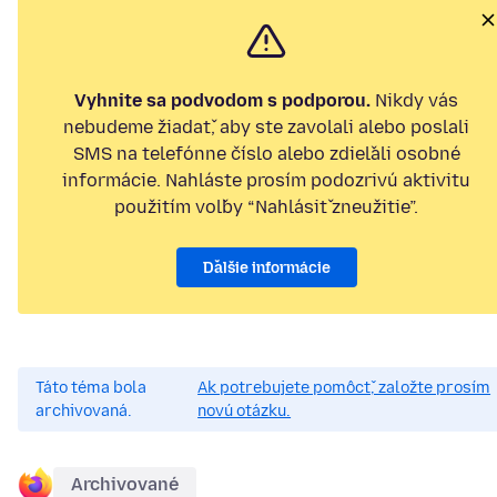
Vyhnite sa podvodom s podporou.
Nikdy vás
nebudeme žiadať, aby ste zavolali alebo poslali
SMS na telefónne číslo alebo zdieľali osobné
informácie. Nahláste prosím podozrivú aktivitu
použitím voľby “Nahlásiť zneužitie”.
Ďalšie informácie
Táto téma bola
Ak potrebujete pomôcť, založte prosím
archivovaná.
novú otázku.
Archivované