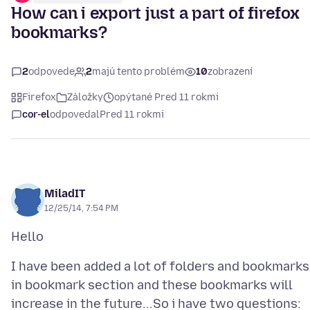
How can i export just a part of firefox
bookmarks?
2
odpovede
2
majú tento problém
10
zobrazení
Firefox
Záložky
opýtané Pred 11 rokmi
cor-el
odpovedal
Pred 11 rokmi
MiladIT
12/25/14, 7:54 PM
I have been added a lot of folders and bookmarks
in bookmark section and these bookmarks will