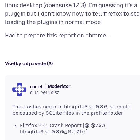
linux desktop (opensuse 12.3). I'm guessing it's a
pluggin but I don't know how to tell firefox to st
Všetky odpovede (3)
Moderátor
cor-el
8. 12. 2014 0:57
The crashes occur in libsqlite3.so.0.8.6, so could
Firefox 33.1 Crash Report [@ @0x0 |
libsqlite3.so.0.8.6@0xf0fc ]