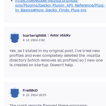
https://developer.mozilla.org/Add-
ons/Plugins/Gecko_Plugin_API_Reference/Plug-
in_Basics#How_Gecko_Finds_Plug-ins
Autor otázky
tcartwright69
8. 12. 2014 2:02
Yes, as I stated in my original post, I've tried new
profiles and even completely deleted the .mozilla
directory (which removes all profiles) so I new one
FredMcD
8. 12. 2014 10:25