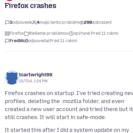
Firefox crashes
3
odpovede
4
majú tento problém
290
zobrazení
Firefox
Riešenie problémov
opýtané Pred 11 rokmi
FredMcD
odpovedal
Pred 11 rokmi
tcartwright69
12/7/14, 1:24 PM
Firefox crashes on startup. I've tried creating n
profiles, deleting the .mozilla folder, and even
created a new user account and tried there but it
It started this after I did a system update on my