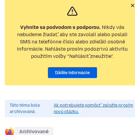
Vyhnite sa podvodom s podporou.
Nikdy vás
nebudeme žiadať, aby ste zavolali alebo poslali
SMS na telefónne číslo alebo zdieľali osobné
informácie. Nahláste prosím podozrivú aktivitu
použitím voľby “Nahlásiť zneužitie”.
Ďalšie informácie
Táto téma bola
Ak potrebujete pomôcť, založte prosím
archivovaná.
novú otázku.
Archivované