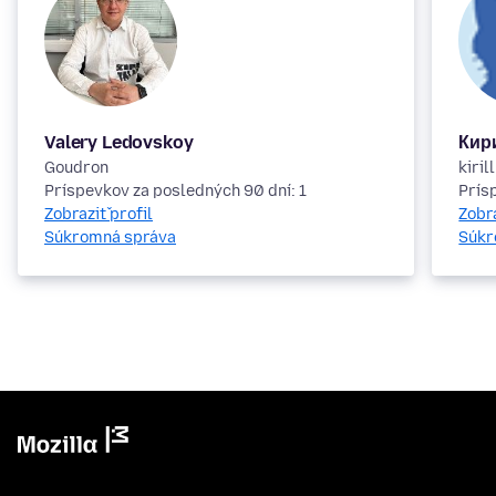
Valery Ledovskoy
Кир
Goudron
kiri
Príspevkov za posledných 90 dní: 1
Prís
Zobraziť profil
Zobra
Súkromná správa
Súkr