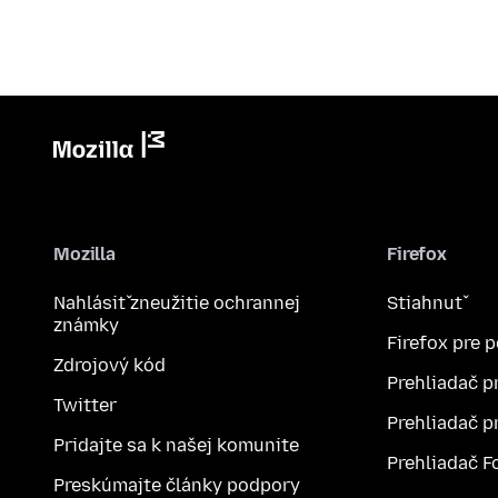
Mozilla
Firefox
Nahlásiť zneužitie ochrannej
Stiahnuť
známky
Firefox pre 
Zdrojový kód
Prehliadač p
Twitter
Prehliadač p
Pridajte sa k našej komunite
Prehliadač F
Preskúmajte články podpory