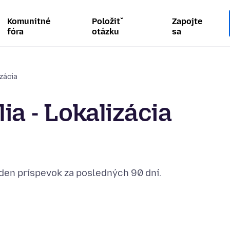
Komunitné
Položiť
Zapojte
fóra
otázku
sa
izácia
ia - Lokalizácia
eden príspevok za posledných 90 dní.