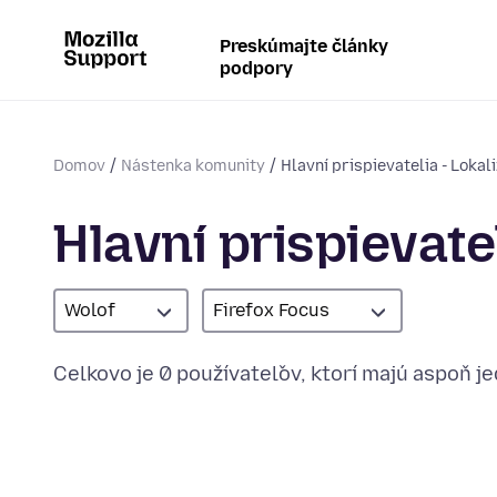
Preskúmajte články
podpory
Domov
Nástenka komunity
Hlavní prispievatelia - Lokal
Hlavní prispievatel
Wolof
Firefox Focus
Celkovo je 0 používateľov, ktorí majú aspoň j