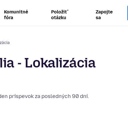
Komunitné
Položiť
Zapojte
fóra
otázku
sa
izácia
ia - Lokalizácia
eden príspevok za posledných 90 dní.