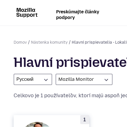
Preskúmajte články
podpory
Domov
Nástenka komunity
Hlavní prispievatelia - Lokal
Hlavní prispievatel
Русский
Mozilla Monitor
Celkovo je 1 používateľov, ktorí majú aspoň j
1