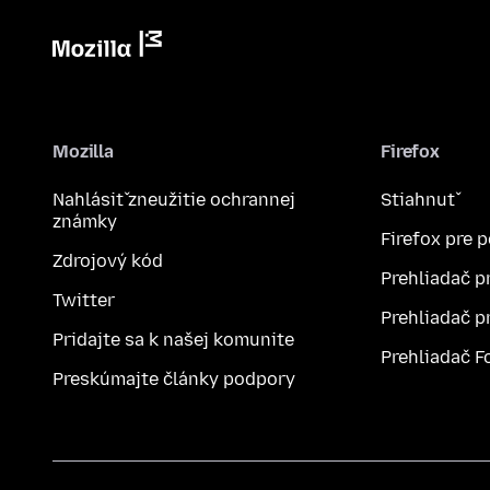
Mozilla
Firefox
Nahlásiť zneužitie ochrannej
Stiahnuť
známky
Firefox pre 
Zdrojový kód
Prehliadač p
Twitter
Prehliadač p
Pridajte sa k našej komunite
Prehliadač F
Preskúmajte články podpory