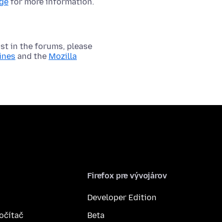
age
for more information.
t in the forums, please
ines
and the
Mozilla
Firefox pre vývojárov
Developer Edition
počítač
Beta