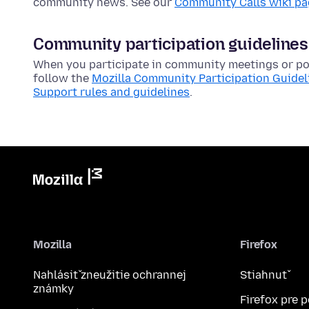
community news. See our
Community Calls wiki p
Community participation guidelines
When you participate in community meetings or pos
follow the
Mozilla Community Participation Guidel
Support rules and guidelines
.
Mozilla
Firefox
Nahlásiť zneužitie ochrannej
Stiahnuť
známky
Firefox pre 