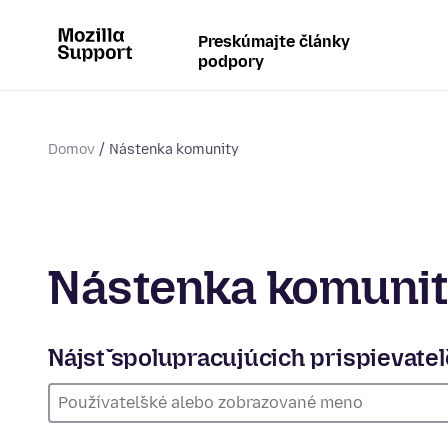
Preskúmajte články
podpory
Domov
Nástenka komunity
Nástenka komuni
Nájsť spolupracujúcich prispievate