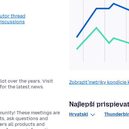
butor thread
Discussions
t over the years. Visit
Zobraziť metriky kondície
for the latest news.
Najlepší prispievat
munity! These meetings are
Hrvatski
Thunderbir
cts, ask questions and
rs all products and