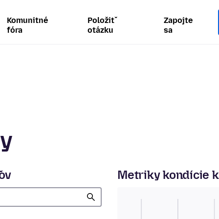
Komunitné
Položiť
Zapojte
fóra
otázku
sa
ty
ľov
Metriky kondície 