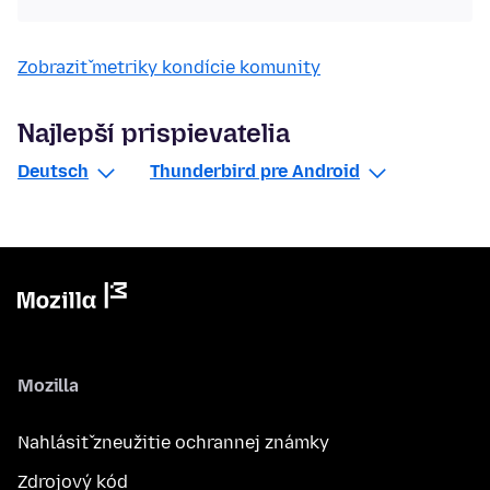
Zobraziť metriky kondície komunity
Najlepší prispievatelia
Deutsch
Thunderbird pre Android
Mozilla
Nahlásiť zneužitie ochrannej známky
Zdrojový kód