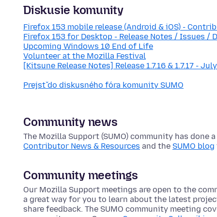
Diskusie komunity
Firefox 153 mobile release (Android & iOS) - Contri
Firefox 153 for Desktop - Release Notes / Issues / 
Upcoming Windows 10 End of Life
Volunteer at the Mozilla Festival
[Kitsune Release Notes] Release 1.7.16 & 1.7.17 - Jul
Prejsť do diskusného fóra komunity SUMO
Community news
The Mozilla Support (SUMO) community has done a lo
Contributor News & Resources
and the
SUMO blog
Community meetings
Our Mozilla Support meetings are open to the com
a great way for you to learn about the latest proje
share feedback. The SUMO community meeting cove