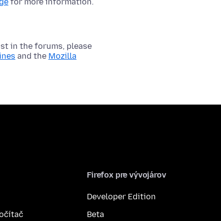
age
for more information.
t in the forums, please
ines
and the
Mozilla
Firefox pre vývojárov
Developer Edition
počítač
Beta