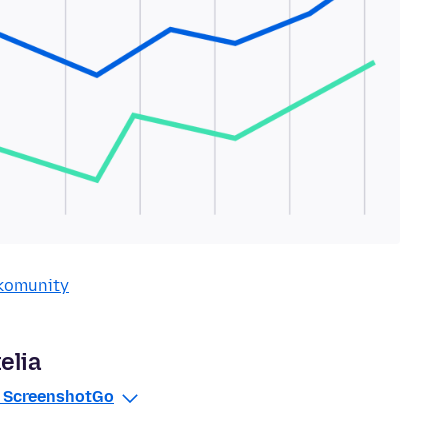
 komunity
elia
x ScreenshotGo