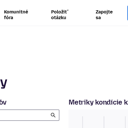
Komunitné
Položiť
Zapojte
fóra
otázku
sa
ty
ľov
Metriky kondície 