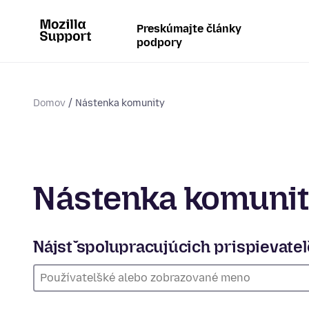
Preskúmajte články
podpory
Domov
Nástenka komunity
Nástenka komuni
Nájsť spolupracujúcich prispievate