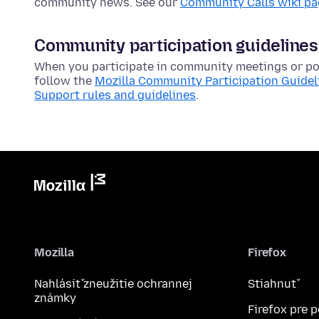
community news. See our
Community Calls wiki p
Community participation guidelines
When you participate in community meetings or pos
follow the
Mozilla Community Participation Guidel
Support rules and guidelines
.
Mozilla
Firefox
Nahlásiť zneužitie ochrannej
Stiahnuť
známky
Firefox pre 