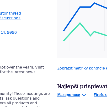
butor thread
Discussions
y 14, 2026
t over the years. Visit
Zobraziť metriky kondície
for the latest news.
Najlepší prispievat
munity! These meetings are
Македонски
Firefo
cts, ask questions and
rs all products and