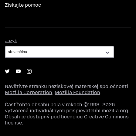
Získajte pomoc
Jazyk
Jazyk
Navštívte stránku neziskovej materskej spoločnosti
Mozilla Corporation
,
Mozilla Foundation
.
Časť tohto obsahu bola v rokoch ©1998–2026
vytvorená individuálnymi prispievateľmi mozilla.org.
Obsah je dostupný pod licenciou
Creative Commons
license
.