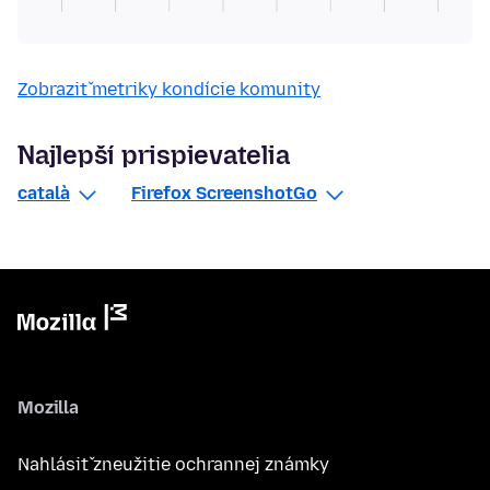
Zobraziť metriky kondície komunity
Najlepší prispievatelia
català
Firefox ScreenshotGo
Mozilla
Nahlásiť zneužitie ochrannej známky