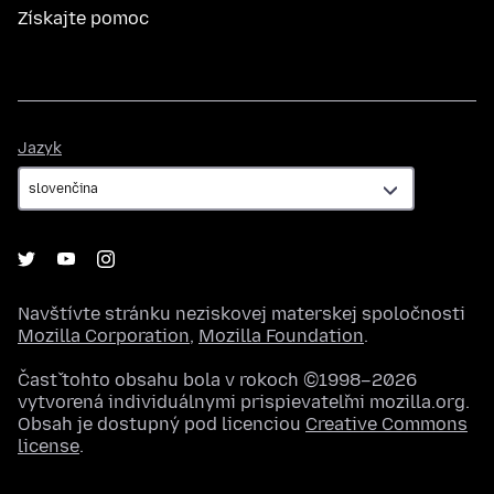
Získajte pomoc
Jazyk
Jazyk
Navštívte stránku neziskovej materskej spoločnosti
Mozilla Corporation
,
Mozilla Foundation
.
Časť tohto obsahu bola v rokoch ©1998–2026
vytvorená individuálnymi prispievateľmi mozilla.org.
Obsah je dostupný pod licenciou
Creative Commons
license
.