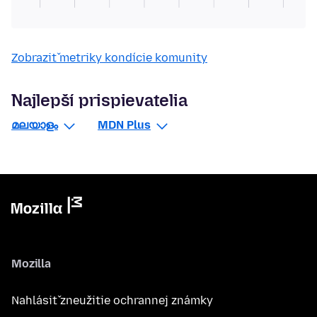
Zobraziť metriky kondície komunity
Najlepší prispievatelia
മലയാളം
MDN Plus
Mozilla
Nahlásiť zneužitie ochrannej známky