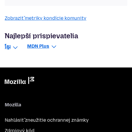
Zobraziť metriky kondície komunity
Najlepší prispievatelia
MDN Plus
ខ្មែរ
Mozilla
Nahlásiť zneužitie ochrannej známky
Zdrojový kód