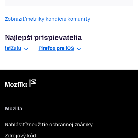
Zobraziť metriky kondície komunity
Najlepší prispievatelia
isiZulu
Firefox pre iOS
Mozilla
Nahlásiť zneužitie ochrannej známky
Zdrojový kód