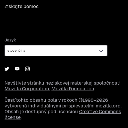
Získajte pomoc
Jazyk
Jazyk
Navštívte stránku neziskovej materskej spoločnosti
Mozilla Corporation
,
Mozilla Foundation
.
Časť tohto obsahu bola v rokoch ©1998–2026
vytvorená individuálnymi prispievateľmi mozilla.org.
Obsah je dostupný pod licenciou
Creative Commons
license
.