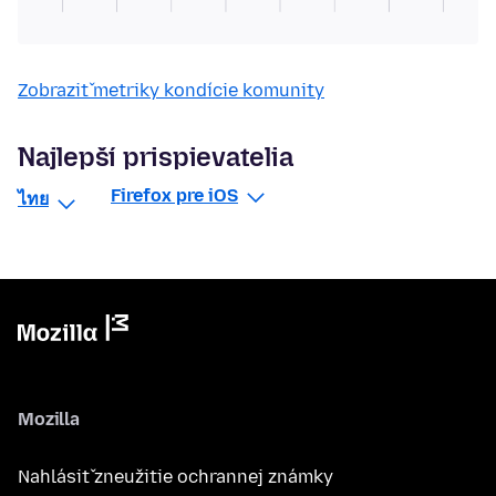
Zobraziť metriky kondície komunity
Najlepší prispievatelia
Firefox pre iOS
ไทย
Mozilla
Nahlásiť zneužitie ochrannej známky