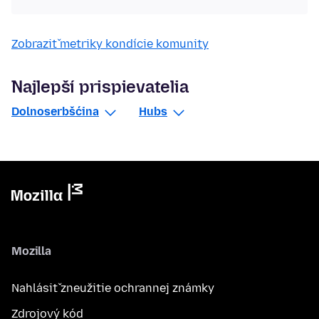
Zobraziť metriky kondície komunity
Najlepší prispievatelia
Dolnoserbšćina
Hubs
Mozilla
Nahlásiť zneužitie ochrannej známky
Zdrojový kód