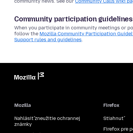
community news. See our
Community Calls wiki p
Community participation guidelines
When you participate in community meetings or pos
follow the
Mozilla Community Participation Guidel
Support rules and guidelines
.
Mozilla
Firefox
Nahlásiť zneužitie ochrannej
Stiahnuť
známky
Firefox pre 