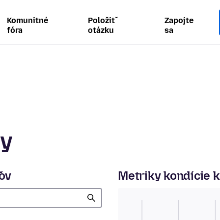
Komunitné
Položiť
Zapojte
fóra
otázku
sa
ty
ľov
Metriky kondície 