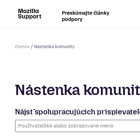
Preskúmajte články
podpory
Domov
Nástenka komunity
Nástenka komuni
Nájsť spolupracujúcich prispievate