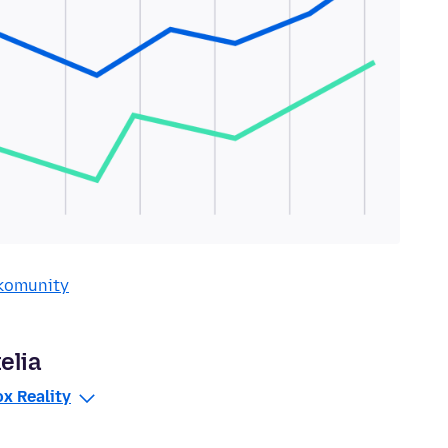
 komunity
elia
ox Reality