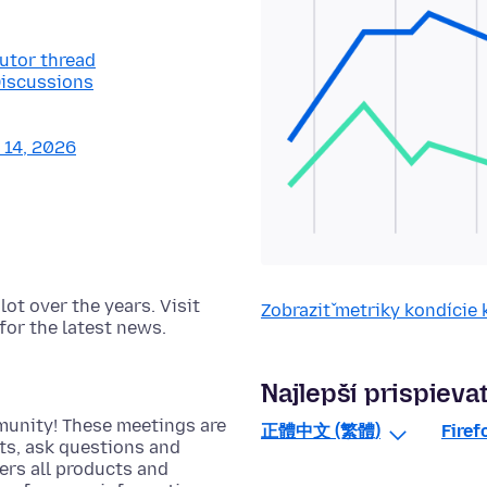
butor thread
Discussions
y 14, 2026
t over the years. Visit
Zobraziť metriky kondície
for the latest news.
Najlepší prispievat
munity! These meetings are
正體中文 (繁體)
Firef
cts, ask questions and
rs all products and