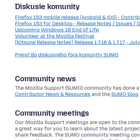
Diskusie komunity
Firefox 153 mobile release (Android & iOS) - Contri
Firefox 153 for Desktop - Release Notes / Issues / 
Upcoming Windows 10 End of Life
Volunteer at the Mozilla Festival
[Kitsune Release Notes] Release 1.7.16 & 1.7.17 - Jul
Prejsť do diskusného fóra komunity SUMO
Community news
The Mozilla Support (SUMO) community has done a lo
Contributor News & Resources
and the
SUMO blog
Community meetings
Our Mozilla Support meetings are open to the com
a great way for you to learn about the latest proje
share feedback. The SUMO community meeting cove