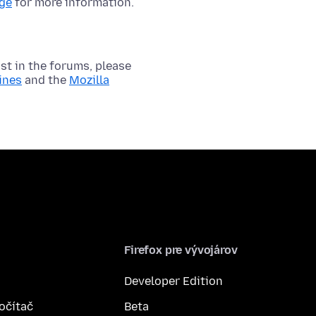
age
for more information.
t in the forums, please
ines
and the
Mozilla
Firefox pre vývojárov
Developer Edition
počítač
Beta