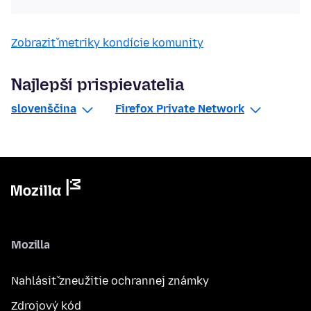
Zobraziť metriky kondície komunity
Najlepší prispievatelia
slovenščina
Firefox Private Network
Mozilla
Nahlásiť zneužitie ochrannej známky
Zdrojový kód