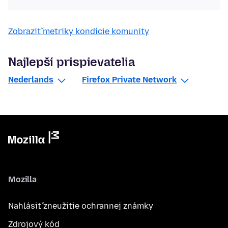
Zobraziť metriky kondície komunity
Najlepší prispievatelia
Nederlands
Firefox Private Network
Mozilla
Nahlásiť zneužitie ochrannej známky
Zdrojový kód