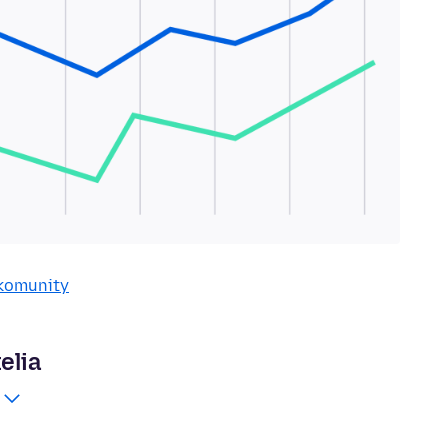
 komunity
elia