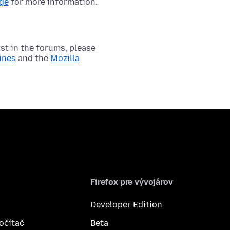
age
for more information.
t in the forums, please
ines
and the
Mozilla
Firefox pre vývojárov
Developer Edition
počítač
Beta