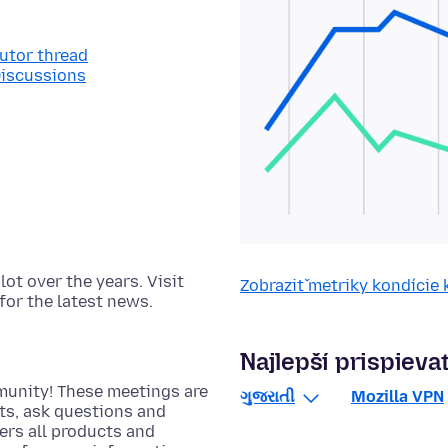
butor thread
Discussions
t over the years. Visit
Zobraziť metriky kondície
for the latest news.
Najlepší prispievat
munity! These meetings are
ગુજરાતી
Mozilla VPN
cts, ask questions and
rs all products and