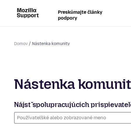
Preskúmajte články
podpory
Domov
Nástenka komunity
Nástenka komuni
Nájsť spolupracujúcich prispievate