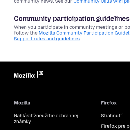
community news. See our
Community Calls wiki p
Community participation guidelines
When you participate in community meetings or pos
follow the
Mozilla Community Participation Guidel
Support rules and guidelines
.
Mozilla
Firefox
Nahlásiť zneužitie ochrannej
Stiahnuť
známky
Firefox pre 