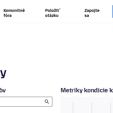
Komunitné
Položiť
Zapojte
fóra
otázku
sa
ty
ľov
Metriky kondície 