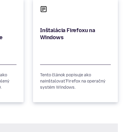
Inštalácia Firefoxu na
me
Windows
 ako
Tento článok popisuje ako
olený
nainštalovať Firefox na operačný
.
systém Windows.