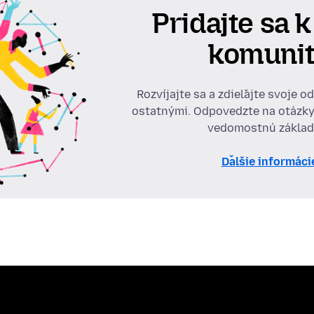
Pridajte sa k
komuni
Rozvíjajte sa a zdieľajte svoje o
ostatnými. Odpovedzte na otázky
vedomostnú základ
Ďalšie informáci