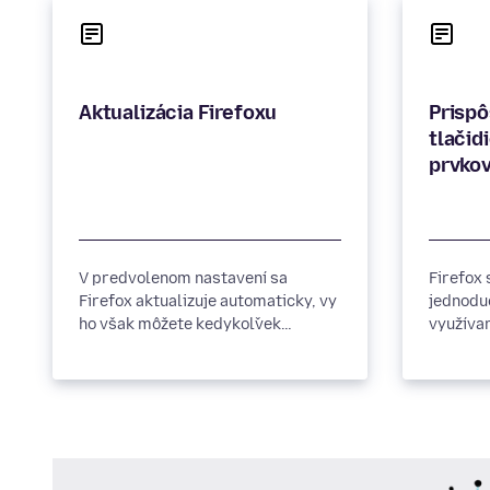
Aktualizácia Firefoxu
Prispô
tlačid
prvkov
V predvolenom nastavení sa
Firefox 
Firefox aktualizuje automaticky, vy
jednodu
ho však môžete kedykoľvek
využívan
aktualizovať ručne. Tento článok
chcete 
popisuje ako aktualizovať Firefox
pre Windows, Mac a Linux.