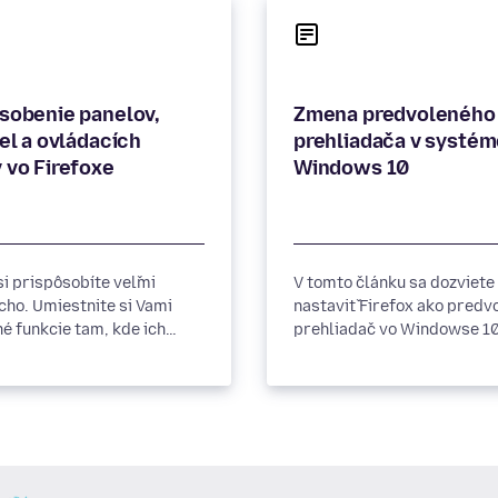
sobenie panelov,
Zmena predvoleného
iel a ovládacích
prehliadača v systé
 vo Firefoxe
Windows 10
si prispôsobíte veľmi
V tomto článku sa dozviete
cho. Umiestnite si Vami
nastaviť Firefox ako predv
é funkcie tam, kde ich
prehliadač vo Windowse 10
mať. Ukážeme Vám ako.