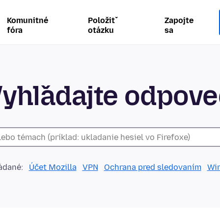
Komunitné
Položiť
Zapojte
fóra
otázku
sa
yhľadajte odpov
adané:
Účet Mozilla
VPN
Ochrana pred sledovaním
Wi