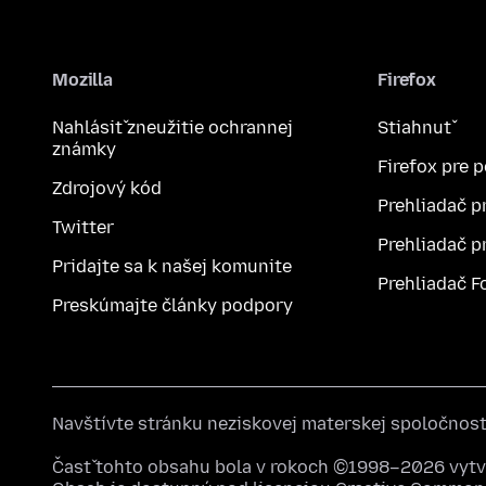
Mozilla
Firefox
Nahlásiť zneužitie ochrannej
Stiahnuť
známky
Firefox pre 
Zdrojový kód
Prehliadač p
Twitter
Prehliadač p
Pridajte sa k našej komunite
Prehliadač F
Preskúmajte články podpory
Navštívte stránku neziskovej materskej spoločnos
Časť tohto obsahu bola v rokoch ©1998–2026 vytvo