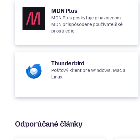
MDN Plus
MDN Plus poskytuje priaznivcom
MDN prispôsobené používateľské
prostredie
Thunderbird
Poštový klient pre Windows, Mac a
Linux
Odporúčané články