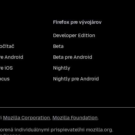
Firefox pre vývojárov
Developer Edition
počítač
Beta
re Android
Beta pre Android
re iOS
Nightly
ocus
Nightly pre Android
ti
Mozilla Corporation
,
Mozilla Foundation
.
rená individuálnymi prispievateľmi mozilla.org.