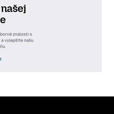
 našej
te
dborné znalosti s
 a vylepšite našu
ňu.
e