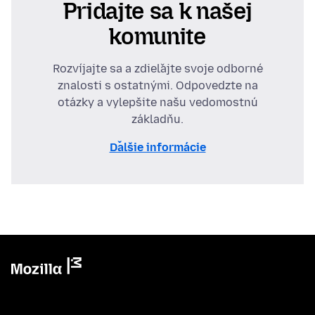
Pridajte sa k našej
komunite
Rozvíjajte sa a zdieľajte svoje odborné
znalosti s ostatnými. Odpovedzte na
otázky a vylepšite našu vedomostnú
základňu.
Ďalšie informácie