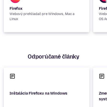
Firefox
Fire
Webový prehliadač pre Windows, Mac a
Webo
Linux
OS A
Odporúčané články
Inštalácia Firefoxu na Windows
Zmen
sys