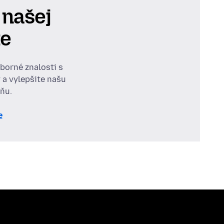
 našej
te
dborné znalosti s
 a vylepšite našu
ňu.
e