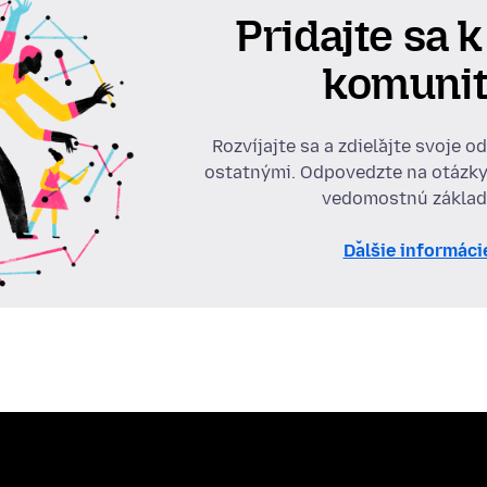
Pridajte sa k
komuni
Rozvíjajte sa a zdieľajte svoje o
ostatnými. Odpovedzte na otázky
vedomostnú základ
Ďalšie informáci