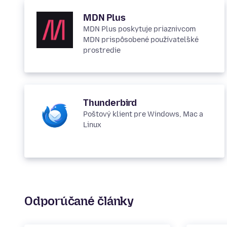
MDN Plus
MDN Plus poskytuje priaznivcom
MDN prispôsobené používateľské
prostredie
Thunderbird
Poštový klient pre Windows, Mac a
Linux
Odporúčané články