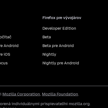
Firefox pre vývojárov
Developer Edition
počítač
Beta
re Android
Beta pre Android
re iOS
Nightly
ocus
Nightly pre Android
ti
Mozilla Corporation
,
Mozilla Foundation
.
rená individuálnymi prispievateľmi mozilla.org.