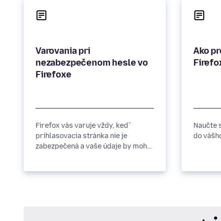
Varovania pri
Ako p
nezabezpečenom hesle vo
Firefo
Firefoxe
Firefox vás varuje vždy, keď
Naučte 
prihlasovacia stránka nie je
do vášh
zabezpečená a vaše údaje by mohli
byť odcudzené.