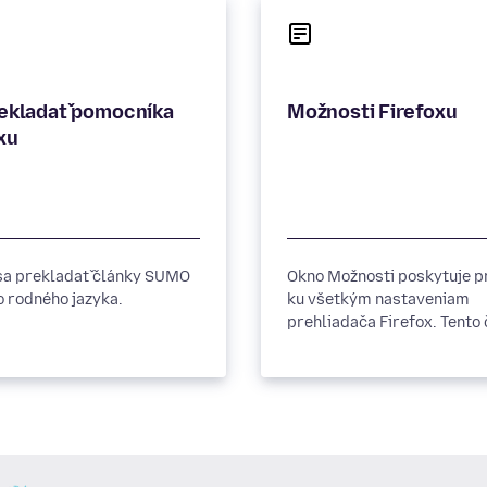
rekladať pomocníka
Možnosti Firefoxu
xu
sa prekladať články SUMO
Okno Možnosti poskytuje p
o rodného jazyka.
ku všetkým nastaveniam
prehliadača Firefox. Tento
popisuje, aké sú možnosti
nastavení na jednotlivých
paneloch.