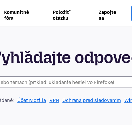
Komunitné
Položiť
Zapojte
fóra
otázku
sa
yhľadajte odpov
adané:
Účet Mozilla
VPN
Ochrana pred sledovaním
Wi