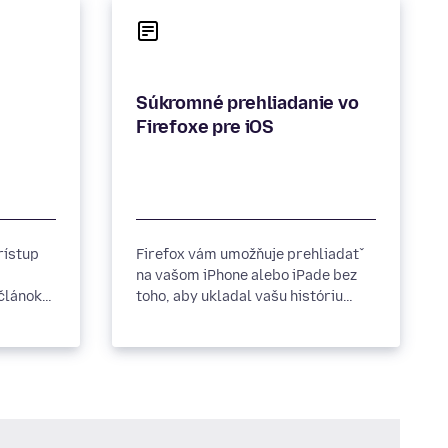
Súkromné prehliadanie vo
Firefoxe pre iOS
rístup
Firefox vám umožňuje prehliadať
na vašom iPhone alebo iPade bez
 článok
toho, aby ukladal vašu históriu
prehliadania alebo cookies.