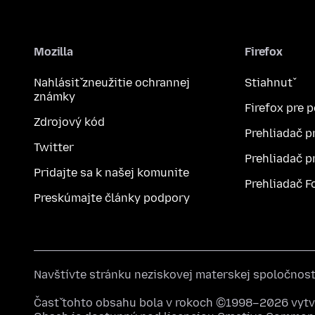
Mozilla
Firefox
Nahlásiť zneužitie ochrannej
Stiahnuť
známky
Firefox pre 
Zdrojový kód
Prehliadač p
Twitter
Prehliadač p
Pridajte sa k našej komunite
Prehliadač F
Preskúmajte články podpory
Navštívte stránku neziskovej materskej spoločnos
Časť tohto obsahu bola v rokoch ©1998–2026 vytvo