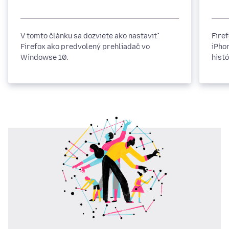
V tomto článku sa dozviete ako nastaviť
Fire
Firefox ako predvolený prehliadač vo
iPho
Windowse 10.
hist