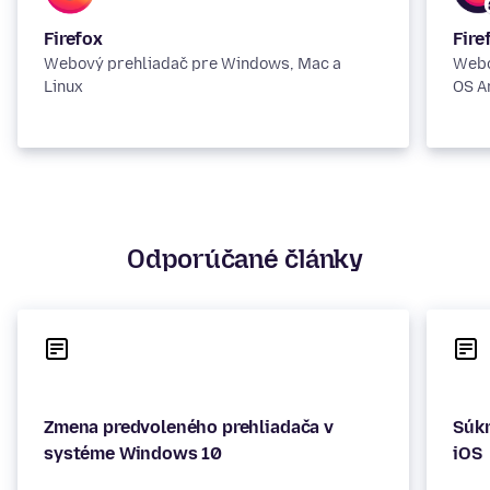
Firefox
Fire
Webový prehliadač pre Windows, Mac a
Webo
Linux
OS A
Odporúčané články
Zmena predvoleného prehliadača v
Súkr
systéme Windows 10
iOS