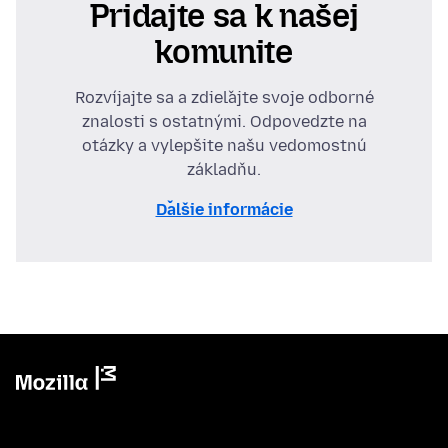
Pridajte sa k našej
komunite
Rozvíjajte sa a zdieľajte svoje odborné
znalosti s ostatnými. Odpovedzte na
otázky a vylepšite našu vedomostnú
základňu.
Ďalšie informácie