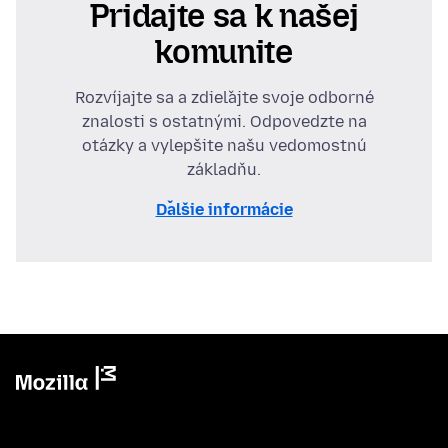
Pridajte sa k našej
komunite
Rozvíjajte sa a zdieľajte svoje odborné
znalosti s ostatnými. Odpovedzte na
otázky a vylepšite našu vedomostnú
základňu.
Ďalšie informácie