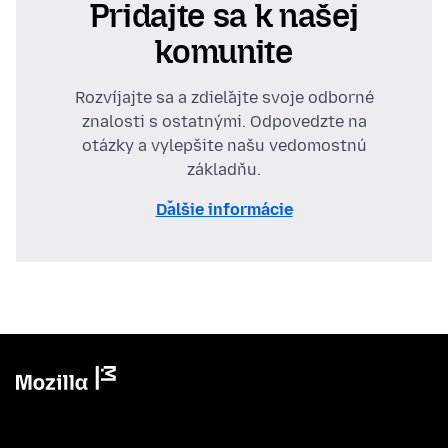
Pridajte sa k našej
komunite
Rozvíjajte sa a zdieľajte svoje odborné
znalosti s ostatnými. Odpovedzte na
otázky a vylepšite našu vedomostnú
základňu.
Ďalšie informácie