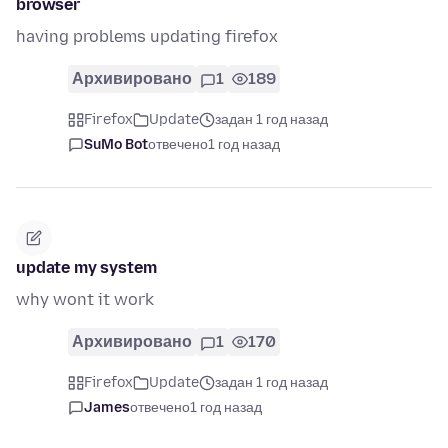
browser
having problems updating firefox
Архивировано
1
189
Firefox
Update
задан 1 год назад
SuMo Bot
отвечено
1 год назад
update my system
why wont it work
Архивировано
1
170
Firefox
Update
задан 1 год назад
James
отвечено
1 год назад