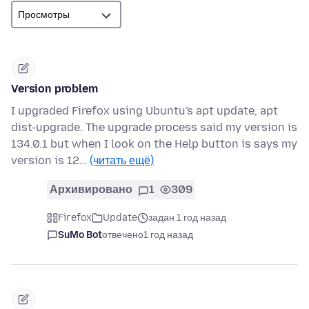
Version problem
I upgraded Firefox using Ubuntu's apt update, apt
dist-upgrade. The upgrade process said my version is
134.0.1 but when I look on the Help button is says my
version is 12…
(читать ещё)
Архивировано
1
309
Firefox
Update
задан 1 год назад
SuMo Bot
отвечено
1 год назад