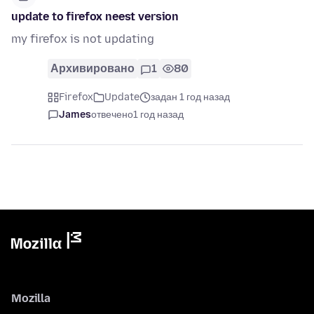
update to firefox neest version
my firefox is not updating
Архивировано
1
80
Firefox
Update
задан 1 год назад
James
отвечено
1 год назад
Mozilla