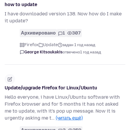
how to update
I have downloaded version 138. Now how do I make
it update?
Архивировано
1
307
Firefox
Update
задан 1 год назад
George Kitsoukakis
отвечено
1 год назад
Update/upgrade Firefox for Linux/Ubuntu
Hello everyone, i have Linux/Ubuntu software with
Firefox browser and for 5 months it has not asked
me to update, with it's pop up message. Now it is
urgently asking me t…
(читать ещё)