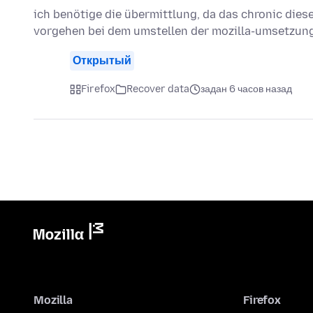
ich benötige die übermittlung, da das chronic dies
vorgehen bei dem umstellen der mozilla-umsetzun
Открытый
Firefox
Recover data
задан 6 часов назад
Mozilla
Firefox