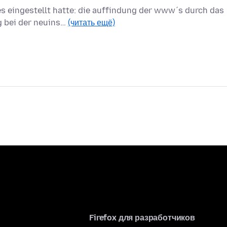
es eingestellt hatte: die auffindung der www´s durch das
g bei der neuins…
(читать ещё)
Firefox для разработчиков