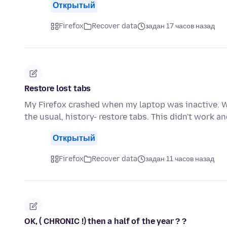
Открытый
Firefox
Recover data
задан 17 часов назад
Restore lost tabs
My Firefox crashed when my laptop was inactive. Wh
the usual, history- restore tabs. This didn't work 
Открытый
Firefox
Recover data
задан 11 часов назад
OK, ( CHRONIC !) then a half of the year ? ?