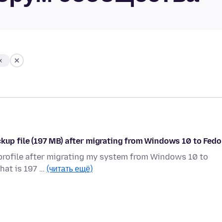
х
ckup file (197 MB) after migrating from Windows 10 to Fedo
x profile after migrating my system from Windows 10 to
that is 197 …
(читать ещё)