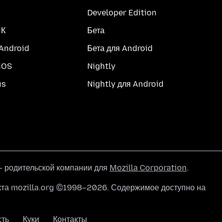
Developer Edition
ПК
Бета
 Android
Бета для Android
iOS
Nightly
us
Nightly для Android
 родительской компании для
Mozilla Corporation
.
кта mozilla.org ©1998–2026. Содержимое доступно на
сть
Куки
Контакты