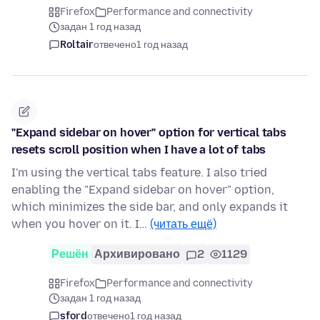
Firefox
Performance and connectivity
задан 1 год назад
Roltair
отвечено
1 год назад
"Expand sidebar on hover" option for vertical tabs
resets scroll position when I have a lot of tabs
I'm using the vertical tabs feature. I also tried
enabling the "Expand sidebar on hover" option,
which minimizes the side bar, and only expands it
when you hover on it. I…
(читать ещё)
Решён
Архивировано
2
1129
Firefox
Performance and connectivity
задан 1 год назад
sford
отвечено
1 год назад