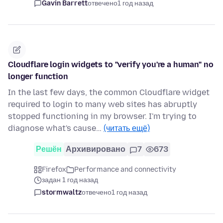
Gavin Barrett
отвечено
1 год назад
Cloudflare login widgets to "verify you're a human" no
longer function
In the last few days, the common Cloudflare widget
required to login to many web sites has abruptly
stopped functioning in my browser. I'm trying to
diagnose what's cause…
(читать ещё)
Решён
Архивировано
7
673
Firefox
Performance and connectivity
задан 1 год назад
stormwaltz
отвечено
1 год назад