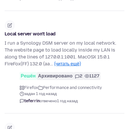
Local server won't load
I run a Synology DSM server on my local network.
The website page to load locally inside my LAN is
along the lines of 127.0.0.1:1001. MacOSX 15.0.1
FireFox(FF) 132.0 (aa…
(читать ещё)
Решён
Архивировано
2
1127
Firefox
Performance and connectivity
задан 1 год назад
teferrin
отвечено
1 год назад