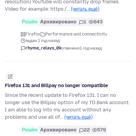
resolution) YouTube will constantly drop frames.
Video for example: https:/…
(читать ещё)
Решён
Архивировано
1
643
Firefox
Performance and connectivity
задан 1 год назад
rhyme_relays_0k
отвечено
1 год назад
Firefox 131 and Billpay no longer compatible
Since the recent update to Firefox 131, I can no
longer use the Billpay option of my TD Bank account.
I am able to log into my account without any
problems and use all of…
(читать ещё)
Решён
Архивировано
22
579