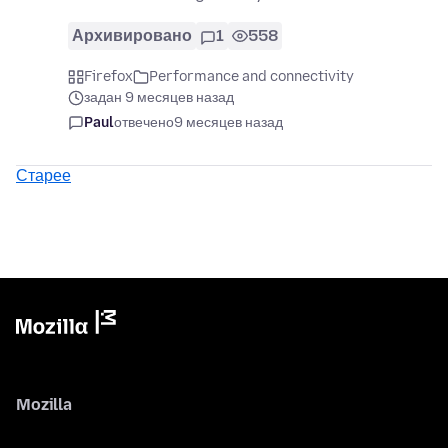
Архивировано
1
558
Firefox
Performance and connectivity
задан 9 месяцев назад
Paul
отвечено
9 месяцев назад
Старее
Mozilla