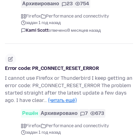
Архивировано
23
754
Firefox
Performance and connectivity
задан 1 год назад
Kami Scott
отвечено
8 месяцев назад
Error code: PR_CONNECT_RESET_ERROR
I cannot use Firefox or Thunderbird I keep getting an
error code: PR_CONNECT_RESET_ERROR The problem
started straight after the latest update a few days
ago. I have clear…
(читать ещё)
Решён
Архивировано
7
673
Firefox
Performance and connectivity
задан 1 год назад