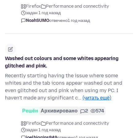
Firefox
Performance and connectivity
задан 1 год назад
NoahSUMO
отвечено
1 год назад
Washed out colours and some whites appearing
glitched and pink.
Recently starting having the issue where some
whites and the tab icons appear washed out and
even glitched out and pink when using my PC. I
haven't made any significant c…
(читать ещё)
Решён
Архивировано
2
574
Firefox
Performance and connectivity
задан 1 год назад
joelhiggins849
отвечено
1 год назад