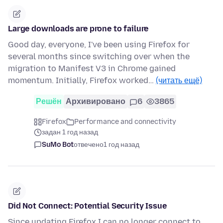
Large downloads are prone to failure
Good day, everyone, I've been using Firefox for
several months since switching over when the
migration to Manifest V3 in Chrome gained
momentum. Initially, Firefox worked…
(читать ещё)
Решён
Архивировано
6
3865
Firefox
Performance and connectivity
задан 1 год назад
SuMo Bot
отвечено
1 год назад
Did Not Connect: Potential Security Issue
Since updating Firefox I can no longer connect to