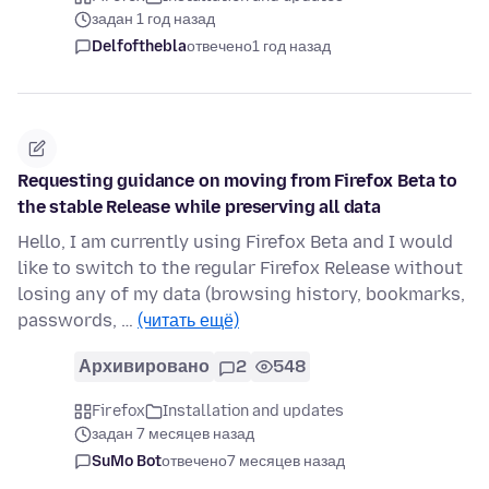
задан 1 год назад
Delfofthebla
отвечено
1 год назад
Requesting guidance on moving from Firefox Beta to
the stable Release while preserving all data
Hello, I am currently using Firefox Beta and I would
like to switch to the regular Firefox Release without
losing any of my data (browsing history, bookmarks,
passwords, …
(читать ещё)
Архивировано
2
548
Firefox
Installation and updates
задан 7 месяцев назад
SuMo Bot
отвечено
7 месяцев назад