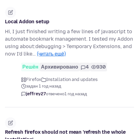
Local Addon setup
Hi, I just finished writing a few lines of javascript to
automate bookmark management. I tested my Addon
using about:debugging > Temporary Extensions, and
now I'd like…
(читать ещё)
Решён
Архивировано
4
930
Firefox
Installation and updates
задан 1 год назад
jeffrey27
отвечено
1 год назад
Refresh firefox should not mean 'refresh the whole