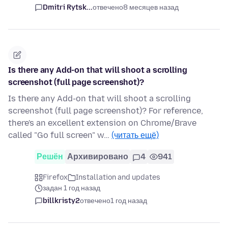
Dmitri Rytsk...
отвечено
8 месяцев назад
Is there any Add-on that will shoot a scrolling
screenshot (full page screenshot)?
Is there any Add-on that will shoot a scrolling
screenshot (full page screenshot)? For reference,
there's an excellent extension on Chrome/Brave
called "Go full screen" w…
(читать ещё)
Решён
Архивировано
4
941
Firefox
Installation and updates
задан 1 год назад
billkristy2
отвечено
1 год назад