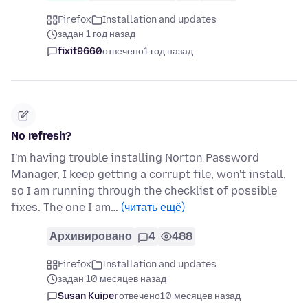
Firefox
Installation and updates
задан 1 год назад
fixit9660
отвечено
1 год назад
No refresh?
I'm having trouble installing Norton Password
Manager, I keep getting a corrupt file, won't install,
so I am running through the checklist of possible
fixes. The one I am…
(читать ещё)
Архивировано
4
488
Firefox
Installation and updates
задан 10 месяцев назад
Susan Kuiper
отвечено
10 месяцев назад