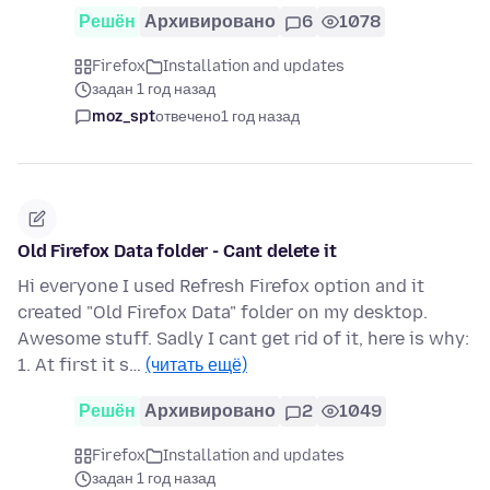
Решён
Архивировано
6
1078
Firefox
Installation and updates
задан 1 год назад
moz_spt
отвечено
1 год назад
Old Firefox Data folder - Cant delete it
Hi everyone I used Refresh Firefox option and it
created "Old Firefox Data" folder on my desktop.
Awesome stuff. Sadly I cant get rid of it, here is why:
1. At first it s…
(читать ещё)
Решён
Архивировано
2
1049
Firefox
Installation and updates
задан 1 год назад