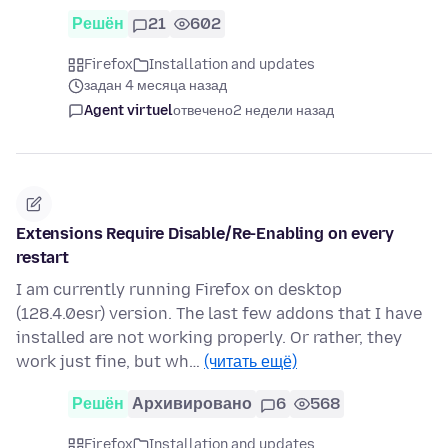
Решён
21
602
Firefox
Installation and updates
задан 4 месяца назад
Agent virtuel
отвечено
2 недели назад
Extensions Require Disable/Re-Enabling on every
restart
I am currently running Firefox on desktop
(128.4.0esr) version. The last few addons that I have
installed are not working properly. Or rather, they
work just fine, but wh…
(читать ещё)
Решён
Архивировано
6
568
Firefox
Installation and updates