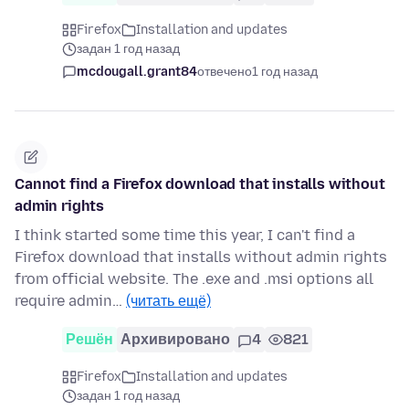
Firefox
Installation and updates
задан 1 год назад
mcdougall.grant84
отвечено
1 год назад
Cannot find a Firefox download that installs without
admin rights
I think started some time this year, I can't find a
Firefox download that installs without admin rights
from official website. The .exe and .msi options all
require admin…
(читать ещё)
Решён
Архивировано
4
821
Firefox
Installation and updates
задан 1 год назад