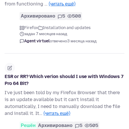
from functioning …
(читать ещё)
Архивировано
5
508
Firefox
Installation and updates
задан 7 месяцев назад
Agent virtuel
отвечено
3 месяца назад
ESR or RR? Which verion should I use with Windows 7
Pro 64 Bit?
I've just been told by my Firefox Browser that there
is an update available but it can't install it
automatically, I need to manually download the file
and install it. It…
(читать ещё)
Решён
Архивировано
5
505