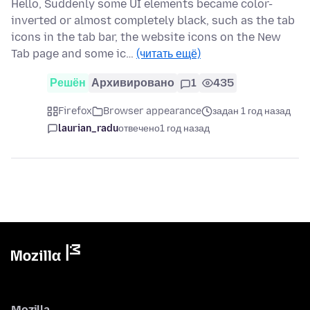
Hello, Suddenly some UI elements became color-
inverted or almost completely black, such as the tab
icons in the tab bar, the website icons on the New
Tab page and some ic…
(читать ещё)
Решён
Архивировано
1
435
Firefox
Browser appearance
задан 1 год назад
laurian_radu
отвечено
1 год назад
Mozilla