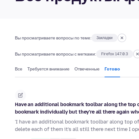
Вы просматриваете вопросы по теме:
Закладки
Вы просматриваете вопросы с метками:
Firefox 147.0.3
Все
Требуется внимание
Отвеченные
Готово
Have an additional bookmark toolbar along the top of
bookmark individually but they're all there again wh
'I have an additional bookmark toolbar along top of
delete each of them it's all still there next time I o