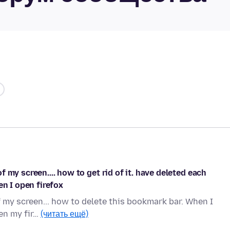
 my screen.... how to get rid of it. have deleted each
en I open firefox
 my screen... how to delete this bookmark bar. When I
pen my fir…
(читать ещё)