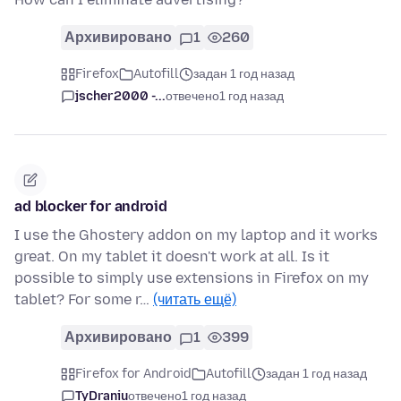
Архивировано
1
260
Firefox
Autofill
задан 1 год назад
jscher2000 -...
отвечено
1 год назад
ad blocker for android
I use the Ghostery addon on my laptop and it works
great. On my tablet it doesn't work at all. Is it
possible to simply use extensions in Firefox on my
tablet? For some r…
(читать ещё)
Архивировано
1
399
Firefox for Android
Autofill
задан 1 год назад
TyDraniu
отвечено
1 год назад