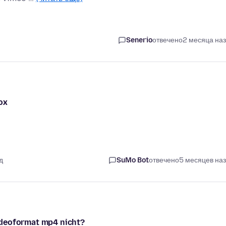
Senerio
отвечено
2 месяца на
ox
д
SuMo Bot
отвечено
5 месяцев на
ideoformat mp4 nicht?