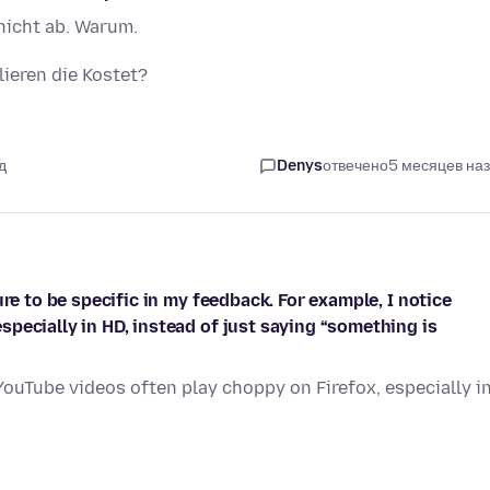
nicht ab. Warum.
lieren die Kostet?
д
Denys
отвечено
5 месяцев на
re to be specific in my feedback. For example, I notice
pecially in HD, instead of just saying “something is
, YouTube videos often play choppy on Firefox, especially i