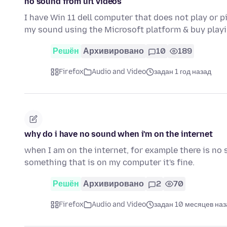
no sound from url videos
I have Win 11 dell computer that does not play or 
my sound using the Microsoft platform & buy play
Решён
Архивировано
10
189
Firefox
Audio and Video
задан 1 год назад
why do i have no sound when i'm on the internet
when I am on the internet, for example there is no 
something that is on my computer it's fine.
Решён
Архивировано
2
70
Firefox
Audio and Video
задан 10 месяцев наз