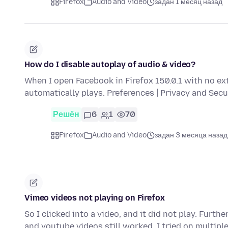
Firefox
Audio and Video
задан 1 месяц назад
How do I disable autoplay of audio & video?
When I open Facebook in Firefox 150.0.1 with no ex
automatically plays. Preferences | Privacy and Sec
Решён
6
1
70
Firefox
Audio and Video
задан 3 месяца назад
Vimeo videos not playing on Firefox
So I clicked into a video, and it did not play. Fur
and youtube videos still worked. I tried on multip