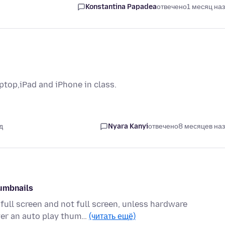
Konstantina Papadea
отвечено
1 месяц на
ptop,iPad and iPhone in class.
д
Nyara Kanyi
отвечено
8 месяцев на
humbnails
full screen and not full screen, unless hardware
over an auto play thum…
(читать ещё)