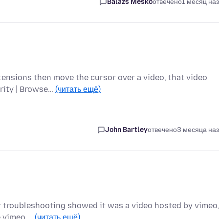
Balázs Meskó
отвечено
1 месяц на
tensions then move the cursor over a video, that video
urity | Browse…
(читать ещё)
John Bartley
отвечено
3 месяца на
ther troubleshooting showed it was a video hosted by vimeo
le vimeo …
(читать ещё)