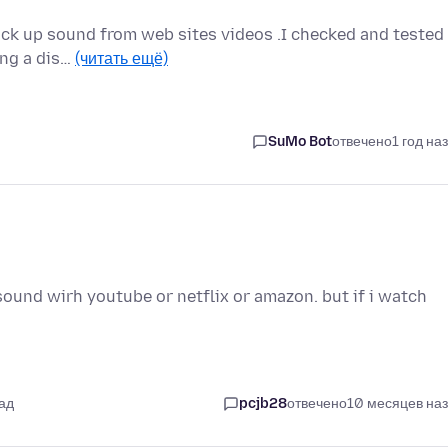
pick up sound from web sites videos .I checked and tested
ing a dis…
(читать ещё)
SuMo Bot
отвечено
1 год на
sound wirh youtube or netflix or amazon. but if i watch
ад
pcjb28
отвечено
10 месяцев на