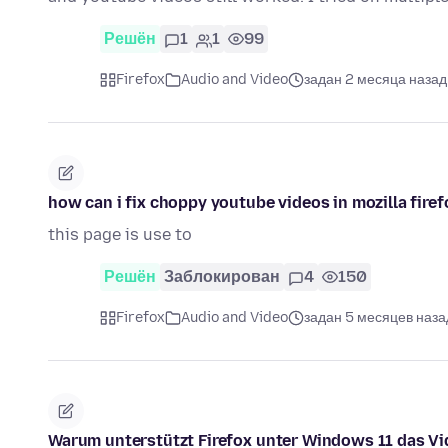
Решён
1
1
99
Firefox
Audio and Video
задан 2 месяца назад
how can i fix choppy youtube videos in mozilla firef
this page is use to
Решён
Заблокирован
4
150
Firefox
Audio and Video
задан 5 месяцев наза
Warum unterstützt Firefox unter Windows 11 das V