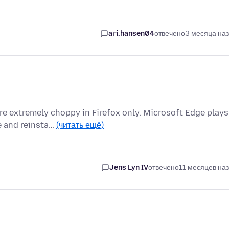
ari.hansen04
отвечено
3 месяца на
e extremely choppy in Firefox only. Microsoft Edge plays
le and reinsta…
(читать ещё)
Jens Lyn IV
отвечено
11 месяцев на