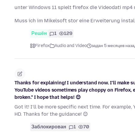
unter Windows 11 spielt firefox die Videodati mp4 
Muss ich im Mikelsoft stor eine Erweiterung instal
Решён
1
129
Firefox
Audio and Video
задан 5 месяцев наза
Thanks for explaining! I understand now. I’ll make su
YouTube videos sometimes play choppy on Firefox, es
broken.” I hope that helps! 😊
Got it! I’ll be more specific next time. For example
HD. Thanks for the guidance! 😊
Заблокирован
1
70