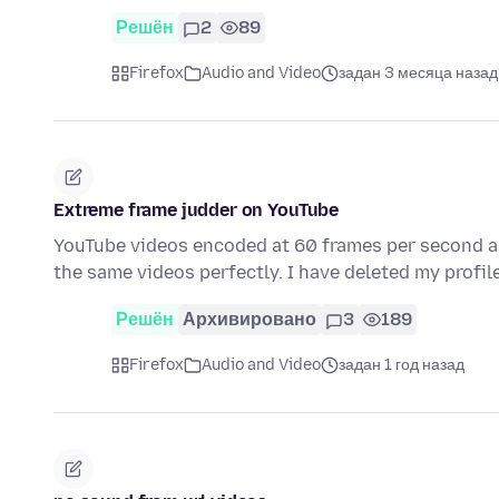
Решён
2
89
Firefox
Audio and Video
задан 3 месяца назад
Extreme frame judder on YouTube
YouTube videos encoded at 60 frames per second ar
the same videos perfectly. I have deleted my profi
Решён
Архивировано
3
189
Firefox
Audio and Video
задан 1 год назад