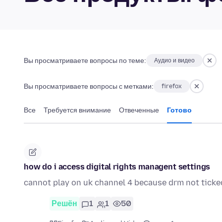
Вы просматриваете вопросы по теме:
Аудио и видео
Вы просматриваете вопросы с метками:
firefox
Все
Требуется внимание
Отвеченные
Готово
how do i access digital rights managent settings
cannot play on uk channel 4 because drm not ticke
Решён
1
1
50