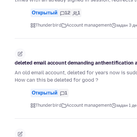
Открытый
12
1
Thunderbird
Account management
задан 3 д
deleted email account demanding anthentification
An old email account, deleted for years now is su
How can this be deleted for good ?
Открытый
1
Thunderbird
Account management
задан 1 д