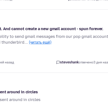
. And cannot create a new gmail account - spun forever.
ability to send gmail messages from our pop gmail account
d thunderbird.…
(читать ещё)
ней назад
steveshank
отвечено
3 дня на
ent around in circles
sent around in circles