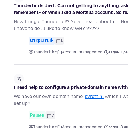
Thunderbirds died . Con not getting to anything, ask
remember IF or When I did a Morzilla account . So real
New thing o Thunderb ?? Never heard about it !! No
I have to do . I like to know WHY ?????
Открытый
1
Thunderbird
Account management
задан 1 д
I need help to configure a private domain name wit
We have our own domain name,
syrett.nl
which I wa
set up?
Решён
7
Thunderbird
Account management
задан 3 д