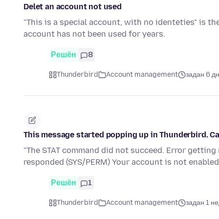
Delet an account not used
"This is a special account, with no identeties" is th
account has not been used for years.
Решён
8
Thunderbird
Account management
задан 6 д
This message started popping up in Thunderbird. 
"The STAT command did not succeed. Error getting
responded (SYS/PERM) Your account is not enabled
Решён
1
Thunderbird
Account management
задан 1 н