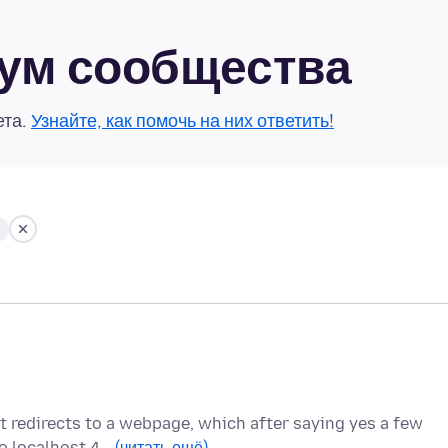
рум сообщества
ета.
Узнайте, как помочь на них ответить!
t redirects to a webpage, which after saying yes a few
to localhost 4…
(читать ещё)