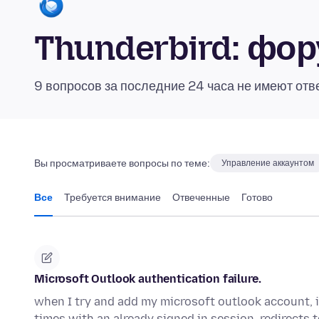
Thunderbird: фо
9 вопросов за последние 24 часа не имеют отв
Вы просматриваете вопросы по теме:
Управление аккаунтом
Все
Требуется внимание
Отвеченные
Готово
Microsoft Outlook authentication failure.
when I try and add my microsoft outlook account, i
times with an already signed in session, redirects 