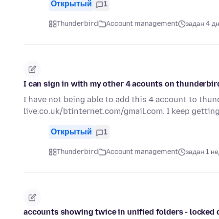
Открытый
1
Thunderbird
Account management
задан 4 д
I can sign in with my other 4 acounts on thunderbir
I have not being able to add this 4 account to thun
live.co.uk/btinternet.com/gmail.com. I keep gettin
Открытый
1
Thunderbird
Account management
задан 1 н
accounts showing twice in unified folders - locked 