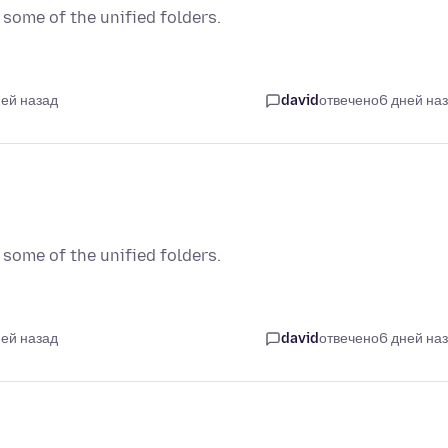
some of the unified folders.
ней назад
david
отвечено
6 дней на
some of the unified folders.
ней назад
david
отвечено
6 дней на