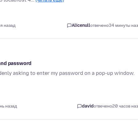
ня назад
Alicenull
отвечено
34 минуты на
 and password
ddenly asking to enter my password on a pop-up window.
ень назад
david
отвечено
20 часов на