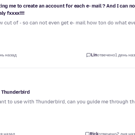
ing me to create an account for each e- mail ? And I can no
y fxxxx!!!!
w cut of - so can not even get e- mail how ton do what ev
ень назад
Lin
отвечено
1 день на
h Thunderbird
nt to use with Thunderbird, can you guide me through th
ня назад
Rick
отвечено
2 дня на