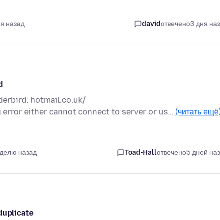
ня назад
david
отвечено
3 дня на
d
derbird: hotmail.co.uk/
g error either cannot connect to server or us…
(читать ещё
еделю назад
Toad-Hall
отвечено
5 дней на
duplicate