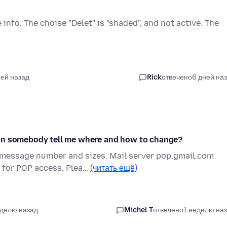
e info. The choise "Delet" is "shaded", and not active. The
ней назад
Rick
отвечено
6 дней на
Can somebody tell me where and how to change?
 message number and sizes. Mail server pop.gmail.com
 for POP access. Plea…
(читать ещё)
еделю назад
Michel T
отвечено
1 неделю на