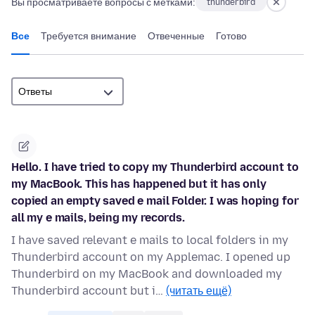
Вы просматриваете вопросы с метками:
thunderbird
Все
Требуется внимание
Отвеченные
Готово
Hello. I have tried to copy my Thunderbird account to
my MacBook. This has happened but it has only
copied an empty saved e mail Folder. I was hoping for
all my e mails, being my records.
I have saved relevant e mails to local folders in my
Thunderbird account on my Applemac. I opened up
Thunderbird on my MacBook and downloaded my
Thunderbird account but i…
(читать ещё)