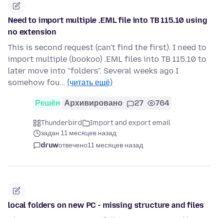
Need to import multiple .EML file into TB 115.10 using
no extension
This is second request (can't find the first). I need to
import multiple (bookoo) .EML files into TB 115.10 to
later move into "folders". Several weeks ago I
somehow fou…
(читать ещё)
Решён
Архивировано
27
764
Thunderbird
Import and export email
задан 11 месяцев назад
druw
отвечено
11 месяцев назад
local folders on new PC - missing structure and files