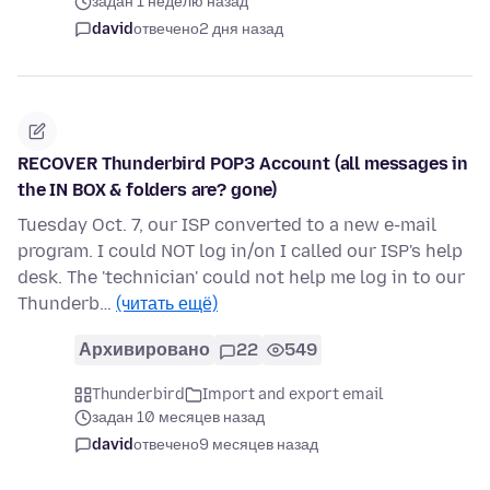
задан 1 неделю назад
david
отвечено
2 дня назад
RECOVER Thunderbird POP3 Account (all messages in
the IN BOX & folders are? gone)
Tuesday Oct. 7, our ISP converted to a new e-mail
program. I could NOT log in/on I called our ISP's help
desk. The 'technician' could not help me log in to our
Thunderb…
(читать ещё)
Архивировано
22
549
Thunderbird
Import and export email
задан 10 месяцев назад
david
отвечено
9 месяцев назад