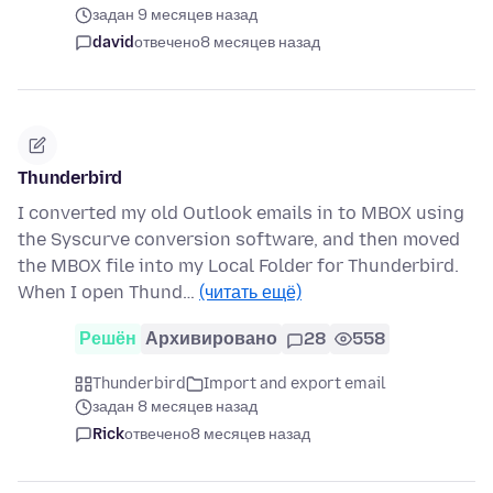
задан 9 месяцев назад
david
отвечено
8 месяцев назад
Thunderbird
I converted my old Outlook emails in to MBOX using
the Syscurve conversion software, and then moved
the MBOX file into my Local Folder for Thunderbird.
When I open Thund…
(читать ещё)
Решён
Архивировано
28
558
Thunderbird
Import and export email
задан 8 месяцев назад
Rick
отвечено
8 месяцев назад