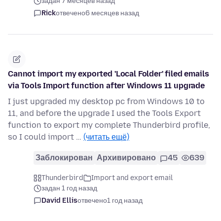
задан 7 месяцев назад
Rick
отвечено
6 месяцев назад
Cannot import my exported 'Local Folder' filed emails
via Tools Import function after Windows 11 upgrade
I just upgraded my desktop pc from Windows 10 to
11, and before the upgrade I used the Tools Export
function to export my complete Thunderbird profile,
so I could import …
(читать ещё)
Заблокирован
Архивировано
45
639
Thunderbird
Import and export email
задан 1 год назад
David Ellis
отвечено
1 год назад