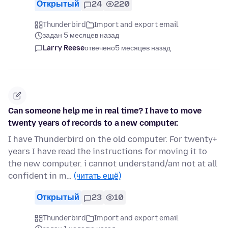
Открытый
24
220
Thunderbird
Import and export email
задан 5 месяцев назад
Larry Reese
отвечено
5 месяцев назад
Can someone help me in real time? I have to move
twenty years of records to a new computer.
I have Thunderbird on the old computer. For twenty+
years I have read the instructions for moving it to
the new computer. i cannot understand/am not at all
confident in m…
(читать ещё)
Открытый
23
10
Thunderbird
Import and export email