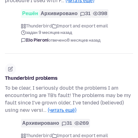
procedure I used with F…
(читать ещё)
Решён
Архивировано
31
398
Thunderbird
Import and export email
задан 9 месяцев назад
Ilio Pieroni
отвечено
8 месяцев назад
Thunderbird problems
To be clear, I seriously doubt the problems I am
encountering are TB's fault! The problems may be my
fault since I've grown older, I've tended (believed)
using new versi…
(читать ещё)
Архивировано
31
269
Thunderbird
Import and export email