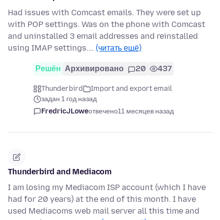
Had issues with Comcast emails. They were set up
with POP settings. Was on the phone with Comcast
and uninstalled 3 email addresses and reinstalled
using IMAP settings.…
(читать ещё)
Решён
Архивировано
20
437
Thunderbird
Import and export email
задан 1 год назад
FredricJLowe
отвечено
11 месяцев назад
Thunderbird and Mediacom
I am losing my Mediacom ISP account (which I have
had for 20 years) at the end of this month. I have
used Mediacoms web mail server all this time and