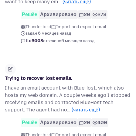
want to keep many em…
(читать ещё)
Решён
Архивировано
20
278
Thunderbird
Import and export email
задан 6 месяцев назад
tld6008
отвечено
6 месяцев назад
Trying to recover lost emails.
I have an email account with BlueHost, which also
hosts my web domain. A couple weeks ago I stopped
receiving emails and contacted BlueHost tech
support. The agent had no…
(читать ещё)
Решён
Архивировано
20
400
Thunderbird
Import and export email