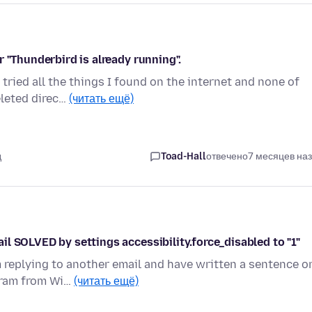
 "Thunderbird is already running".
ried all the things I found on the internet and none of
eleted direc…
(читать ещё)
д
Toad-Hall
отвечено
7 месяцев на
l SOLVED by settings accessibility.force_disabled to "1"
 replying to another email and have written a sentence o
ogram from Wi…
(читать ещё)