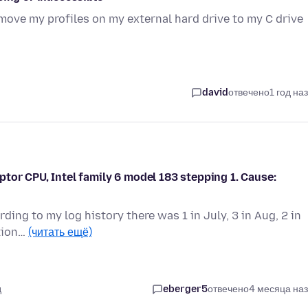
 move my profiles on my external hard drive to my C drive
david
отвечено
1 год на
tor CPU, Intel family 6 model 183 stepping 1. Cause:
ing to my log history there was 1 in July, 3 in Aug, 2 in
ntion…
(читать ещё)
д
eberger5
отвечено
4 месяца на