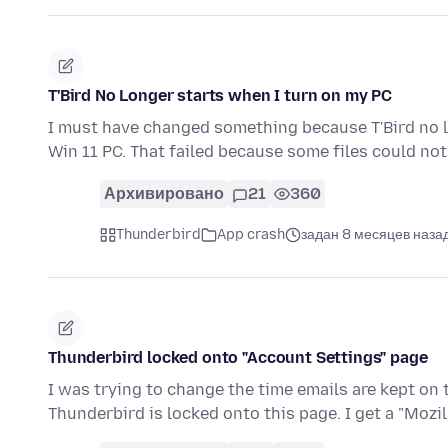
T'Bird No Longer starts when I turn on my PC
I must have changed something because T'Bird no lo
Win 11 PC. That failed because some files could no
Архивировано
21
360
Thunderbird
App crash
задан 8 месяцев наза
Thunderbird locked onto "Account Settings" page
I was trying to change the time emails are kept on
Thunderbird is locked onto this page. I get a "Moz