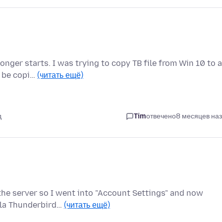
nger starts. I was trying to copy TB file from Win 10 to a
t be copi…
(читать ещё)
д
Tim
отвечено
8 месяцев на
 the server so I went into "Account Settings" and now
illa Thunderbird…
(читать ещё)