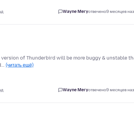
ад
Wayne Mery
отвечено
9 месяцев на
ext version of Thunderbird will be more buggy & unstable th
 d…
(читать ещё)
ад
Wayne Mery
отвечено
9 месяцев на