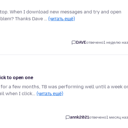
ptop. When I download new messages and try and open
roblem? Thanks Dave …
(читать ещё)
DAVE
отвечено
1 неделю на
ick to open one
for a few months, TB was performing well until a week o
il when I click…
(читать ещё)
annk2021
отвечено
1 месяц на