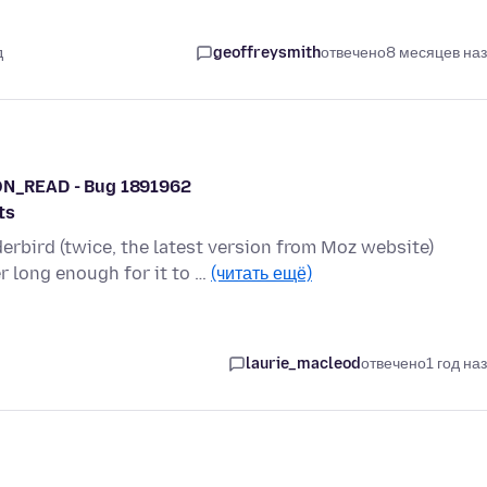
д
geoffreysmith
отвечено
8 месяцев на
N_READ - Bug 1891962
ts
bird (twice, the latest version from Moz website)
 long enough for it to …
(читать ещё)
laurie_macleod
отвечено
1 год на