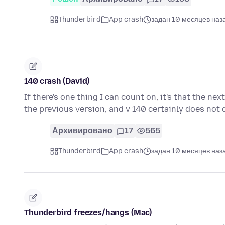
Thunderbird
App crash
задан 10 месяцев наз
140 crash (David)
If there's one thing I can count on, it's that the n
the previous version, and v 140 certainly does not
Архивировано
17
565
Thunderbird
App crash
задан 10 месяцев наз
Thunderbird freezes/hangs (Mac)