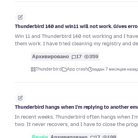
Thunderbird 140 and win11 will not work. Gives error
Win 11 and Thunderbird 140 not working and I have t
them work. I have tried cleaning my registry and d
Архивировано
17
359
Thunderbird
App crash
задан 7 месяцев наза
Thunderbird hangs when I'm replying to another emai
In recent weeks, Thunderbird often hangs when I'm
two. It never recovers, and I have to close the pr
Решён
Архивировано
17
198