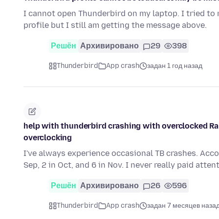
I cannot open Thunderbird on my laptop. I tried to
profile but I still am getting the message above.
Решён
Архивировано
29
398
Thunderbird
App crash
задан 1 год назад
help with thunderbird crashing with overclocked Rap
overclocking
I've always experience occasional TB crashes. Accord
Sep, 2 in Oct, and 6 in Nov. I never really paid atte
Решён
Архивировано
26
596
Thunderbird
App crash
задан 7 месяцев наза