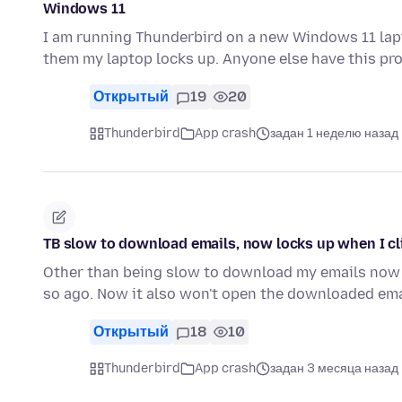
Windows 11
I am running Thunderbird on a new Windows 11 la
them my laptop locks up. Anyone else have this p
Открытый
19
20
Thunderbird
App crash
задан 1 неделю назад
TB slow to download emails, now locks up when I cl
Other than being slow to download my emails now 
so ago. Now it also won't open the downloaded ema
Открытый
18
10
Thunderbird
App crash
задан 3 месяца назад