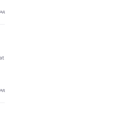
зад
at
зад