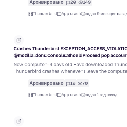
Архивировано
20
149
Thunderbird
App crash
задан 9 месяцев наза
Crashes Thunderbird EXCEPTION_ACCESS_VIOLATIO
@mozilla::dom::Console::ShouldProceed pop accoun
New Computer--4 days old Have downloaded Thunder
Thunderbird crashes whenever I leave the computer
Архивировано
19
70
Thunderbird
App crash
задан 1 год назад